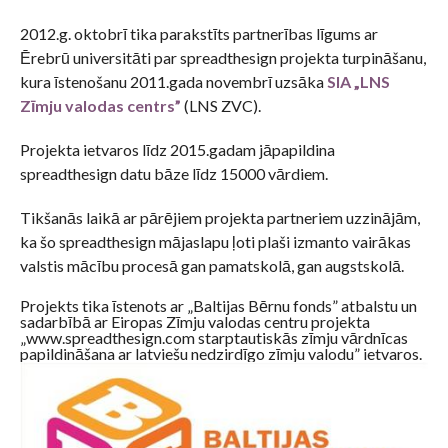
2012.g. oktobrī tika parakstīts partnerības līgums ar
Ērebrū universitāti par spreadthesign projekta turpināšanu,
kura īstenošanu 2011.gada novembrī uzsāka
SIA „LNS
Zīmju valodas centrs”
(LNS ZVC).
Projekta ietvaros līdz 2015.gadam jāpapildina
spreadthesign datu bāze līdz 15000 vārdiem.
Tikšanās laikā ar pārējiem projekta partneriem uzzinājām,
ka šo spreadthesign mājaslapu ļoti plaši izmanto vairākas
valstis mācību procesā gan pamatskolā, gan augstskolā.
Projekts tika īstenots ar „Baltijas Bērnu fonds” atbalstu un
sadarbībā ar Eiropas Zīmju valodas centru projekta
„www.spreadthesign.com starptautiskās zīmju vārdnīcas
papildināšana ar latviešu nedzirdīgo zīmju valodu” ietvaros.