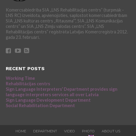
Komercsabiedrība SIA „LNS Rehabilitācijas centrs” (turpmāk -
LNS RC) izveidota, apvienojoties, saplūstot komercsabiedrībām
SIA „LNS kultūras centrs „Rītausma””, SIA „LNS Komunikācijas
centrs” un SIA „LNS Zīmju valodas centrs”. SIA „LNS
Rehabilitācijas centrs” reģistrēta Latvijas Komercreģistrā 2012.
gada 23. februārī.
RECENT POSTS
Working Time
Rehabilitācijas centrs
Sign Language Interpreters’ Department provides sign
language interpreters services all over Latvia
Sign Language Development Department
Social Rehabilitation Department
HOME
DEPARTMENT
VIDEO
PHOTO
ABOUT US