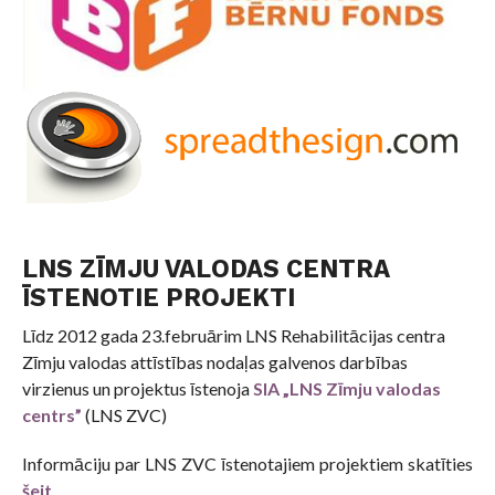
LNS ZĪMJU VALODAS CENTRA
ĪSTENOTIE PROJEKTI
Līdz 2012 gada 23.februārim LNS Rehabilitācijas centra
Zīmju valodas attīstības nodaļas galvenos darbības
virzienus un projektus īstenoja
SIA „LNS Zīmju valodas
centrs”
(LNS ZVC)
Informāciju par LNS ZVC īstenotajiem projektiem skatīties
šeit