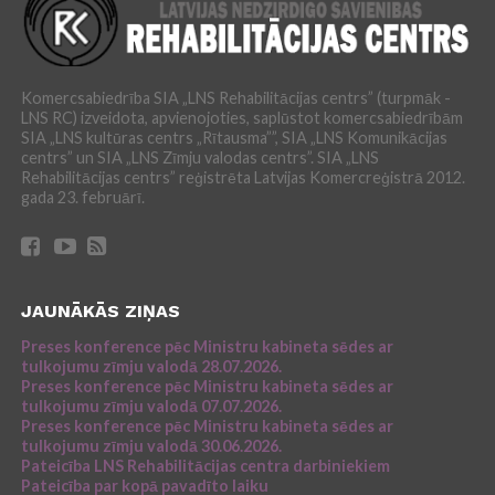
Komercsabiedrība SIA „LNS Rehabilitācijas centrs” (turpmāk -
LNS RC) izveidota, apvienojoties, saplūstot komercsabiedrībām
SIA „LNS kultūras centrs „Rītausma””, SIA „LNS Komunikācijas
centrs” un SIA „LNS Zīmju valodas centrs”. SIA „LNS
Rehabilitācijas centrs” reģistrēta Latvijas Komercreģistrā 2012.
gada 23. februārī.
JAUNĀKĀS ZIŅAS
Preses konference pēc Ministru kabineta sēdes ar
tulkojumu zīmju valodā 28.07.2026.
Preses konference pēc Ministru kabineta sēdes ar
tulkojumu zīmju valodā 07.07.2026.
Preses konference pēc Ministru kabineta sēdes ar
tulkojumu zīmju valodā 30.06.2026.
Pateicība LNS Rehabilitācijas centra darbiniekiem
Pateicība par kopā pavadīto laiku