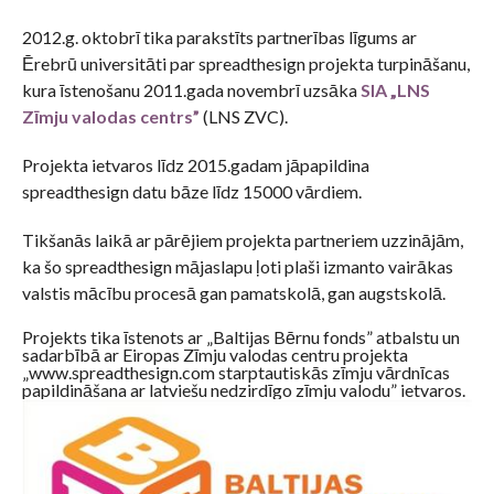
2012.g. oktobrī tika parakstīts partnerības līgums ar
Ērebrū universitāti par spreadthesign projekta turpināšanu,
kura īstenošanu 2011.gada novembrī uzsāka
SIA „LNS
Zīmju valodas centrs”
(LNS ZVC).
Projekta ietvaros līdz 2015.gadam jāpapildina
spreadthesign datu bāze līdz 15000 vārdiem.
Tikšanās laikā ar pārējiem projekta partneriem uzzinājām,
ka šo spreadthesign mājaslapu ļoti plaši izmanto vairākas
valstis mācību procesā gan pamatskolā, gan augstskolā.
Projekts tika īstenots ar „Baltijas Bērnu fonds” atbalstu un
sadarbībā ar Eiropas Zīmju valodas centru projekta
„www.spreadthesign.com starptautiskās zīmju vārdnīcas
papildināšana ar latviešu nedzirdīgo zīmju valodu” ietvaros.