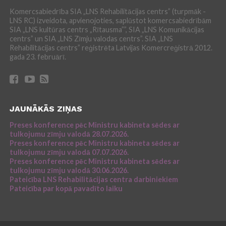
Komercsabiedrība SIA „LNS Rehabilitācijas centrs” (turpmāk -
LNS RC) izveidota, apvienojoties, saplūstot komercsabiedrībām
SIA „LNS kultūras centrs „Rītausma””, SIA „LNS Komunikācijas
centrs” un SIA „LNS Zīmju valodas centrs”. SIA „LNS
Rehabilitācijas centrs” reģistrēta Latvijas Komercreģistrā 2012.
gada 23. februārī.
JAUNĀKĀS ZIŅAS
Preses konference pēc Ministru kabineta sēdes ar
tulkojumu zīmju valodā 28.07.2026.
Preses konference pēc Ministru kabineta sēdes ar
tulkojumu zīmju valodā 07.07.2026.
Preses konference pēc Ministru kabineta sēdes ar
tulkojumu zīmju valodā 30.06.2026.
Pateicība LNS Rehabilitācijas centra darbiniekiem
Pateicība par kopā pavadīto laiku