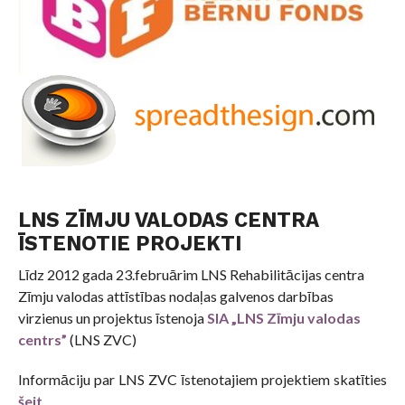
LNS ZĪMJU VALODAS CENTRA
ĪSTENOTIE PROJEKTI
Līdz 2012 gada 23.februārim LNS Rehabilitācijas centra
Zīmju valodas attīstības nodaļas galvenos darbības
virzienus un projektus īstenoja
SIA „LNS Zīmju valodas
centrs”
(LNS ZVC)
Informāciju par LNS ZVC īstenotajiem projektiem skatīties
šeit