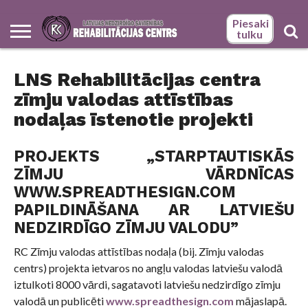
Piesaki
tulku
BILŽU
BILŽU
GALERIJA
GALERIJA
LATEST
LNS
PAKALPOJUMI
SĀKUMS
SĀKUMS –
SOCIĀLAS
TULKU
VIDEO
ZĪMJU
ZĪMJU
KĀ
LATVIEŠU
LNS
PALĪDZĪBA
PSIHOLOĢISKĀS
SASKARSMES
SOCIĀLĀS
SOCIĀLĀS
SURDOTULKA
SURDOTULKA
NEPIECIEŠAMS
SOCIĀLĀS
ZĪMJU
NEWS
REHABILITĀCIJAS
РУССКИЙ
REHABILITĀCIJAS
ORGANIZĀCIJAS
VALODAS
VALODAS
MŪS
ZĪMJU
REHABILITĀCIJAS
UN
ADAPTĀCIJAS
UN RADOŠĀS
REHABILITĀCIJAS
REHABILITĀCIJAS
PAKALPOJUMI
PAKALPOJUMI
ZĪMJU
REHABILITĀCIJAS
VALODAS
LNS Rehabilitācijas centra
CENTRA ZĪMJU
NODAĻA –
ATTĪSTĪBAS
TULKI
ATRAST
VALODAS
CENTRS –
ATBALSTS
TRENIŅI
PAŠIZTEIKSMES
PAKALPOJUMU
PAKALPOJUMU
IZGLĪTĪBAS
SASKARSMES
VALODAS
NODAĻA –
ATTĪSTĪBAS
VALODAS
DARBINIEKI
NODAĻA –
LIETOŠANAS
ADRESE UN
KLIENTA
IEMAŅU
KOMPLEKSS
KOMPLEKSS
PROGRAMMAS
NODROŠINĀŠANAI
TULKS?
ADRESE UN
NODAĻA –
zīmju valodas attīstības
ATTĪSTĪBAS
DARBINIEKI
APMĀCĪBA
DARBA LAIKS
SOCIĀLO
APGUVE
PERSONĀM AR
PERSONĀM AR
APGUVEI
AR CITĀM
DARBA LAIKS
ADRESE
NODAĻAS
PROBLĒMU
DZIRDES
DZIRDES UN
FIZISKĀM UN
UN DARBA
ĪSTENOTIE
RISINĀŠANĀ
TRAUCĒJUMIEM
INTELEKTUĀLĀS
JURIDISKĀM
LAIKS
nodaļas īstenotie projekti
PROJEKTI
ATTĪSTĪBAS
PERSONĀM
TRAUCĒJUMIEM
PROJEKTS „STARPTAUTISKĀS
ZĪMJU VĀRDNĪCAS
WWW.SPREADTHESIGN.COM
PAPILDINĀŠANA AR LATVIEŠU
NEDZIRDĪGO ZĪMJU VALODU”
RC Zīmju valodas attīstības nodaļa (bij. Zīmju valodas
centrs) projekta ietvaros no angļu valodas latviešu valodā
iztulkoti 8000 vārdi, sagatavoti latviešu nedzirdīgo zīmju
valodā un publicēti
www.spreadthesign.com
mājaslapā.