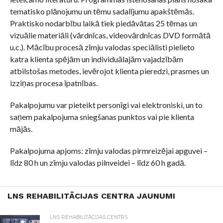
tematisko plānojumu un tēmu sadalījumu apakštēmās.
Praktisko nodarbību laikā tiek piedāvātas 25 tēmas un
vizuālie materiāli (vārdnīcas, videovārdnīcas DVD formātā
u.c.). Mācību procesā zīmju valodas speciālisti pielieto
katra klienta spējām un individuālajām vajadzībām
atbilstošas metodes, ievērojot klienta pieredzi, prasmes un
izziņas procesa īpatnības.
Pakalpojumu var pieteikt personīgi vai elektroniski, un to
saņem pakalpojuma sniegšanas punktos vai pie klienta
mājās.
Pakalpojuma apjoms: zīmju valodas pirmreizējai apguvei –
līdz 80 h un zīmju valodas pilnveidei – līdz 60 h gadā.
LNS REHABILITĀCIJAS CENTRA JAUNUMI
LNS REHABILITĀCIJAS CENTRS
55