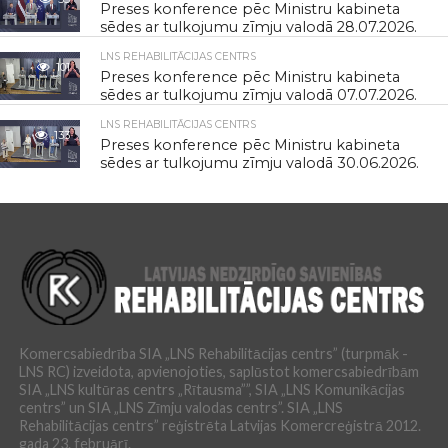
Preses konference pēc Ministru kabineta
sēdes ar tulkojumu zīmju valodā 28.07.2026.
LNS REHABILITĀCIJAS CENTRS
101
Preses konference pēc Ministru kabineta
sēdes ar tulkojumu zīmju valodā 07.07.2026.
LNS REHABILITĀCIJAS CENTRS
133
Preses konference pēc Ministru kabineta
sēdes ar tulkojumu zīmju valodā 30.06.2026.
Komercsabiedrība SIA „LNS Rehabilitācijas centrs” (turpmāk -
LNS RC) izveidota, apvienojoties, saplūstot komercsabiedrībām
SIA „LNS kultūras centrs „Rītausma””, SIA „LNS Komunikācijas
centrs” un SIA „LNS Zīmju valodas centrs”. SIA „LNS
Rehabilitācijas centrs” reģistrēta Latvijas Komercreģistrā 2012.
gada 23. februārī.