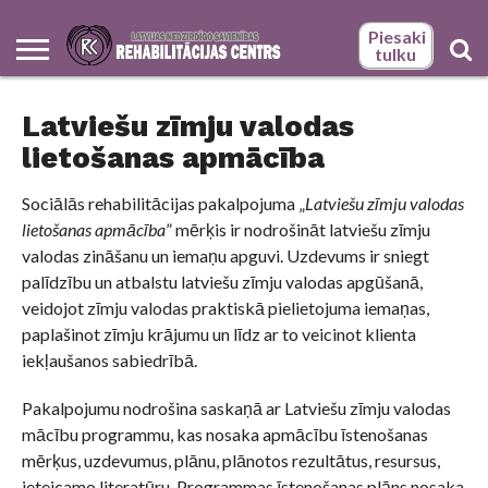
Piesaki
tulku
BILŽU
BILŽU
GALERIJA
GALERIJA
LATEST
LNS
PAKALPOJUMI
SĀKUMS
SĀKUMS –
SOCIĀLAS
TULKU
VIDEO
ZĪMJU
ZĪMJU
KĀ
LATVIEŠU
LNS
PALĪDZĪBA
PSIHOLOĢISKĀS
SASKARSMES
SOCIĀLĀS
SOCIĀLĀS
SURDOTULKA
SURDOTULKA
NEPIECIEŠAMS
SOCIĀLĀS
ZĪMJU
NEWS
REHABILITĀCIJAS
РУССКИЙ
REHABILITĀCIJAS
ORGANIZĀCIJAS
VALODAS
VALODAS
MŪS
ZĪMJU
REHABILITĀCIJAS
UN
ADAPTĀCIJAS
UN RADOŠĀS
REHABILITĀCIJAS
REHABILITĀCIJAS
PAKALPOJUMI
PAKALPOJUMI
ZĪMJU
REHABILITĀCIJAS
VALODAS
Latviešu zīmju valodas
CENTRA ZĪMJU
NODAĻA –
ATTĪSTĪBAS
TULKI
ATRAST
VALODAS
CENTRS –
ATBALSTS
TRENIŅI
PAŠIZTEIKSMES
PAKALPOJUMU
PAKALPOJUMU
IZGLĪTĪBAS
SASKARSMES
VALODAS
NODAĻA –
ATTĪSTĪBAS
VALODAS
DARBINIEKI
NODAĻA –
LIETOŠANAS
ADRESE UN
KLIENTA
IEMAŅU
KOMPLEKSS
KOMPLEKSS
PROGRAMMAS
NODROŠINĀŠANAI
TULKS?
ADRESE UN
NODAĻA –
lietošanas apmācība
ATTĪSTĪBAS
DARBINIEKI
APMĀCĪBA
DARBA LAIKS
SOCIĀLO
APGUVE
PERSONĀM AR
PERSONĀM AR
APGUVEI
AR CITĀM
DARBA LAIKS
ADRESE
NODAĻAS
PROBLĒMU
DZIRDES
DZIRDES UN
FIZISKĀM UN
UN DARBA
ĪSTENOTIE
RISINĀŠANĀ
TRAUCĒJUMIEM
INTELEKTUĀLĀS
JURIDISKĀM
LAIKS
PROJEKTI
ATTĪSTĪBAS
PERSONĀM
Sociālās rehabilitācijas pakalpojuma „
Latviešu zīmju valodas
TRAUCĒJUMIEM
lietošanas apmācība
” mērķis ir nodrošināt latviešu zīmju
valodas zināšanu un iemaņu apguvi. Uzdevums ir sniegt
palīdzību un atbalstu latviešu zīmju valodas apgūšanā,
veidojot zīmju valodas praktiskā pielietojuma iemaņas,
paplašinot zīmju krājumu un līdz ar to veicinot klienta
iekļaušanos sabiedrībā.
Pakalpojumu nodrošina saskaņā ar Latviešu zīmju valodas
mācību programmu, kas nosaka apmācību īstenošanas
mērķus, uzdevumus, plānu, plānotos rezultātus, resursus,
ieteicamo literatūru. Programmas īstenošanas plāns nosaka