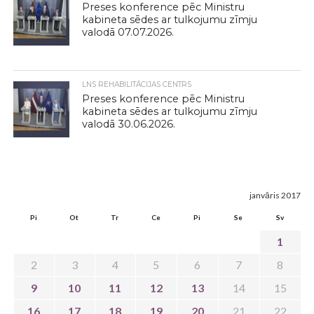
Preses konference pēc Ministru
kabineta sēdes ar tulkojumu zīmju
valodā 07.07.2026.
LNS REHABILITĀCIJAS CENTRS
Preses konference pēc Ministru
kabineta sēdes ar tulkojumu zīmju
valodā 30.06.2026.
janvāris 2017
Pi
Ot
Tr
Ce
Pi
Se
Sv
1
2
3
4
5
6
7
8
9
10
11
12
13
14
15
16
17
18
19
20
21
22