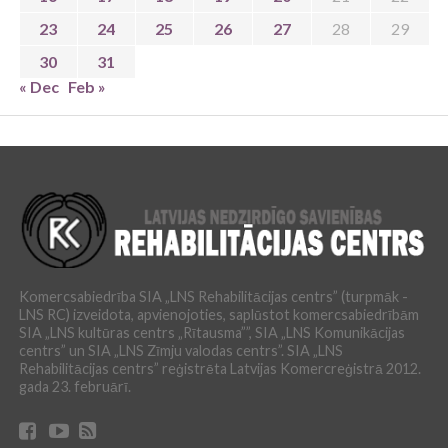
23
24
25
26
27
28
29
30
31
« Dec
Feb »
Komercsabiedrība SIA „LNS Rehabilitācijas centrs” (turpmāk -
LNS RC) izveidota, apvienojoties, saplūstot komercsabiedrībām
SIA „LNS kultūras centrs „Rītausma””, SIA „LNS Komunikācijas
centrs” un SIA „LNS Zīmju valodas centrs”. SIA „LNS
Rehabilitācijas centrs” reģistrēta Latvijas Komercreģistrā 2012.
gada 23. februārī.