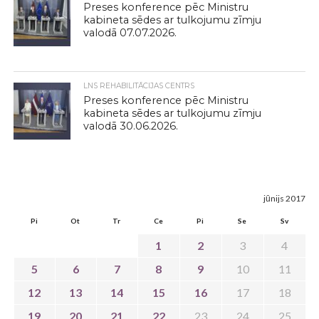
Preses konference pēc Ministru
kabineta sēdes ar tulkojumu zīmju
valodā 07.07.2026.
LNS REHABILITĀCIJAS CENTRS
Preses konference pēc Ministru
kabineta sēdes ar tulkojumu zīmju
valodā 30.06.2026.
jūnijs 2017
Pi
Ot
Tr
Ce
Pi
Se
Sv
1
2
3
4
5
6
7
8
9
10
11
12
13
14
15
16
17
18
19
20
21
22
23
24
25