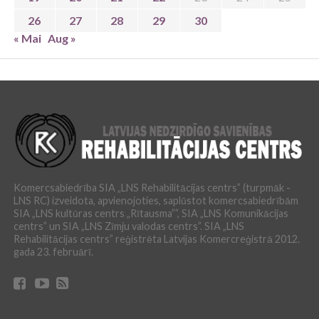
26
27
28
29
30
« Mai
Aug »
Komercsabiedrība SIA „LNS Rehabilitācijas centrs” (turpmāk -
LNS RC) izveidota, apvienojoties, saplūstot komercsabiedrībām
SIA „LNS kultūras centrs „Rītausma””, SIA „LNS Komunikācijas
centrs” un SIA „LNS Zīmju valodas centrs”. SIA „LNS
Rehabilitācijas centrs” reģistrēta Latvijas Komercreģistrā 2012.
gada 23. februārī.