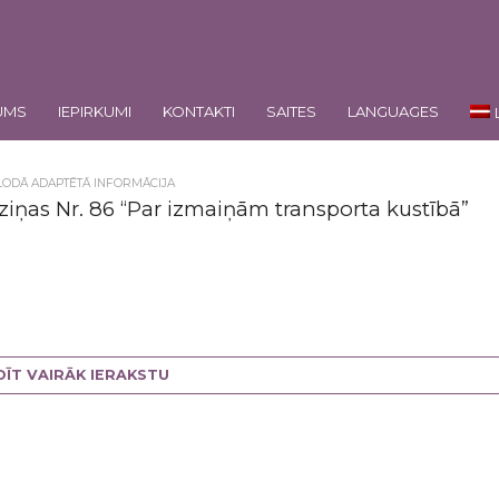
UMS
IEPIRKUMI
KONTAKTI
SAITES
LANGUAGES
LODĀ ADAPTĒTĀ INFORMĀCIJA
ziņas Nr. 86 “Par izmaiņām transporta kustībā”
DĪT VAIRĀK IERAKSTU