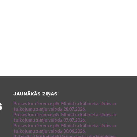
JAUNĀKĀS ZIŅAS
Preses konference pēc Ministru kabineta sēdes ar
tulkojumu zīmju valodā 28.07.2026.
Preses konference pēc Ministru kabineta sēdes ar
tulkojumu zīmju valodā 07.07.2026.
Preses konference pēc Ministru kabineta sēdes ar
tulkojumu zīmju valodā 30.06.2026.
Pateicība LNS Rehabilitācijas centra darbiniekiem