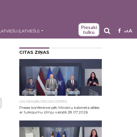
Piesaki
A
LATVIEŠU
(
LATVIEŠU
)
A
tulku
A
CITAS ZIŅAS
LNS REHABILITĀCIJAS CENTRS
Preses konference pēc Ministru kabineta sēdes
ar tulkojumu zīmju valodā 28.07.2026.