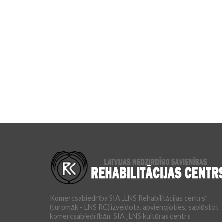
Komercsabiedrība SIA „LNS Rehabilitācijas centrs”
(turpmāk - LNS RC) izveidota, apvienojoties, saplūstot
komercsabiedrībām SIA „LNS kultūras centrs