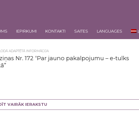
UMS
IEPIRKUMI
KONTAKTI
SAITES
LANGUAGES
LODĀ ADAPTĒTĀ INFORMĀCIJA
ziņas Nr. 172 “Par jauno pakalpojumu – e-tulks
kā”
DĪT VAIRĀK IERAKSTU