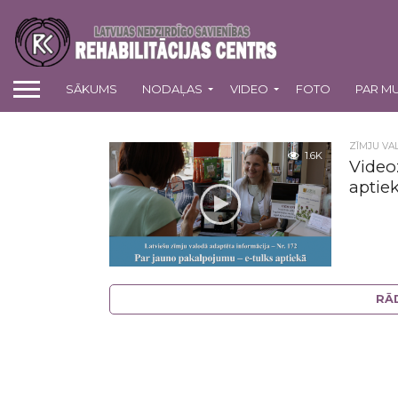
SĀKUMS
NODAĻAS
VIDEO
FOTO
PAR M
ZĪMJU VA
1.6K
Video
aptie
RĀ