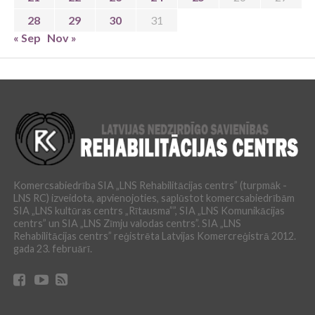
28
29
30
31
« Sep
Nov »
Komercsabiedrība SIA „LNS Rehabilitācijas centrs” (turpmāk -
LNS RC) izveidota, apvienojoties, saplūstot komercsabiedrībām
SIA „LNS kultūras centrs „Rītausma””, SIA „LNS Komunikācijas
centrs” un SIA „LNS Zīmju valodas centrs”. SIA „LNS
Rehabilitācijas centrs” reģistrēta Latvijas Komercreģistrā 2012.
gada 23. februārī.