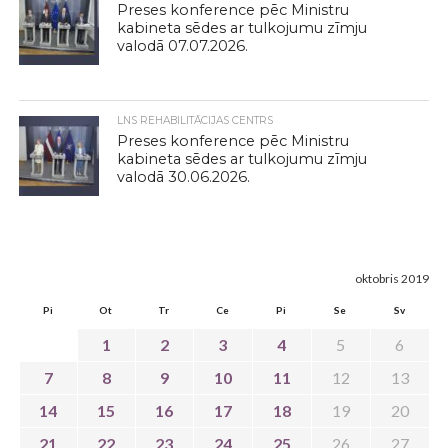
Preses konference pēc Ministru
kabineta sēdes ar tulkojumu zīmju
valodā 07.07.2026.
LNS REHABILITĀCIJAS CENTRS
Preses konference pēc Ministru
kabineta sēdes ar tulkojumu zīmju
valodā 30.06.2026.
oktobris 2019
Pi
Ot
Tr
Ce
Pi
Se
Sv
1
2
3
4
5
6
7
8
9
10
11
12
13
14
15
16
17
18
19
20
21
22
23
24
25
26
27