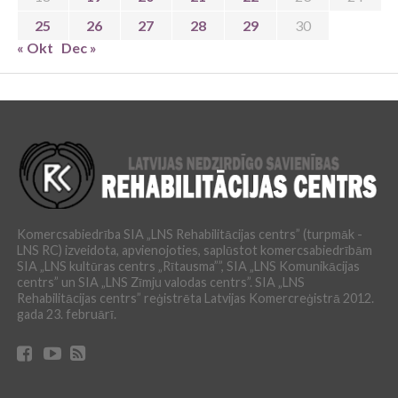
25
26
27
28
29
30
« Okt
Dec »
Komercsabiedrība SIA „LNS Rehabilitācijas centrs” (turpmāk -
LNS RC) izveidota, apvienojoties, saplūstot komercsabiedrībām
SIA „LNS kultūras centrs „Rītausma””, SIA „LNS Komunikācijas
centrs” un SIA „LNS Zīmju valodas centrs”. SIA „LNS
Rehabilitācijas centrs” reģistrēta Latvijas Komercreģistrā 2012.
gada 23. februārī.