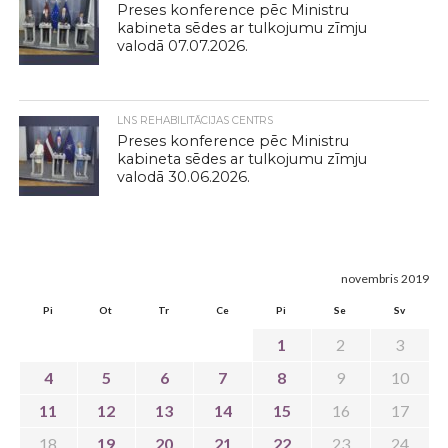
Preses konference pēc Ministru
kabineta sēdes ar tulkojumu zīmju
valodā 07.07.2026.
LNS REHABILITĀCIJAS CENTRS
Preses konference pēc Ministru
kabineta sēdes ar tulkojumu zīmju
valodā 30.06.2026.
novembris 2019
Pi
Ot
Tr
Ce
Pi
Se
Sv
1
2
3
4
5
6
7
8
9
10
11
12
13
14
15
16
17
18
19
20
21
22
23
24