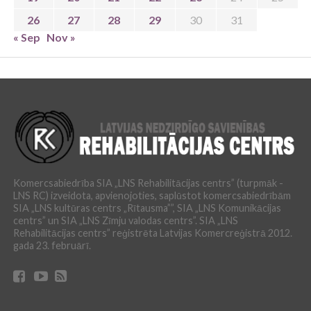
26
27
28
29
30
31
« Sep
Nov »
Komercsabiedrība SIA „LNS Rehabilitācijas centrs” (turpmāk -
LNS RC) izveidota, apvienojoties, saplūstot komercsabiedrībām
SIA „LNS kultūras centrs „Rītausma””, SIA „LNS Komunikācijas
centrs” un SIA „LNS Zīmju valodas centrs”. SIA „LNS
Rehabilitācijas centrs” reģistrēta Latvijas Komercreģistrā 2012.
gada 23. februārī.