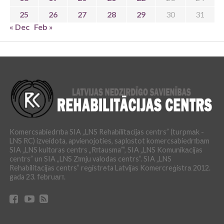
25
26
27
28
29
30
31
« Dec
Feb »
Komercsabiedrība SIA „LNS Rehabilitācijas centrs” (turpmāk -
LNS RC) izveidota, apvienojoties, saplūstot komercsabiedrībām
SIA „LNS kultūras centrs „Rītausma””, SIA „LNS Komunikācijas
centrs” un SIA „LNS Zīmju valodas centrs”. SIA „LNS
Rehabilitācijas centrs” reģistrēta Latvijas Komercreģistrā 2012.
gada 23. februārī.