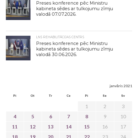
Preses konference pēc Ministru
kabineta sēdes ar tulkojumu zīmju
valodā 07.07.2026.
LNS REHABILITĀCIJAS CENTRS
Preses konference pēc Ministru
kabineta sēdes ar tulkojumu zīmju
valodā 30.06.2026.
janvāris 2021
Pi
Ot
Tr
Ce
Pi
Se
Sv
1
2
3
4
5
6
7
8
9
10
11
12
13
14
15
16
17
18
19
20
21
22
23
24