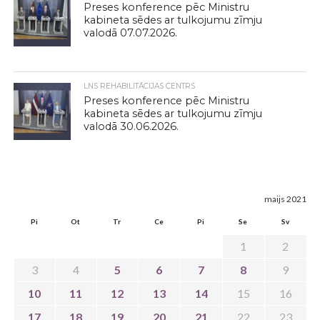
Preses konference pēc Ministru
kabineta sēdes ar tulkojumu zīmju
valodā 07.07.2026.
LNS REHABILITĀCIJAS CENTRS
Preses konference pēc Ministru
kabineta sēdes ar tulkojumu zīmju
valodā 30.06.2026.
maijs 2021
Pi
Ot
Tr
Ce
Pi
Se
Sv
1
2
3
4
5
6
7
8
9
10
11
12
13
14
15
16
17
18
19
20
21
22
23