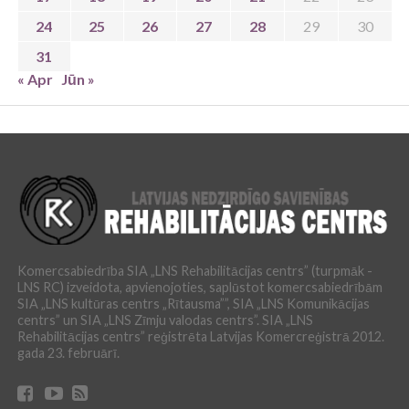
24
25
26
27
28
29
30
31
« Apr
Jūn »
Komercsabiedrība SIA „LNS Rehabilitācijas centrs” (turpmāk -
LNS RC) izveidota, apvienojoties, saplūstot komercsabiedrībām
SIA „LNS kultūras centrs „Rītausma””, SIA „LNS Komunikācijas
centrs” un SIA „LNS Zīmju valodas centrs”. SIA „LNS
Rehabilitācijas centrs” reģistrēta Latvijas Komercreģistrā 2012.
gada 23. februārī.