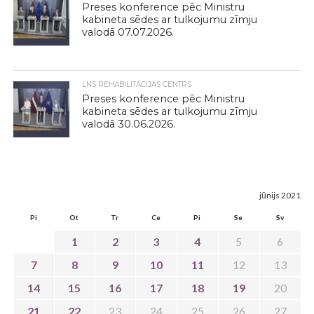
Preses konference pēc Ministru
kabineta sēdes ar tulkojumu zīmju
valodā 07.07.2026.
LNS REHABILITĀCIJAS CENTRS
Preses konference pēc Ministru
kabineta sēdes ar tulkojumu zīmju
valodā 30.06.2026.
jūnijs 2021
Pi
Ot
Tr
Ce
Pi
Se
Sv
1
2
3
4
5
6
7
8
9
10
11
12
13
14
15
16
17
18
19
20
21
22
23
24
25
26
27