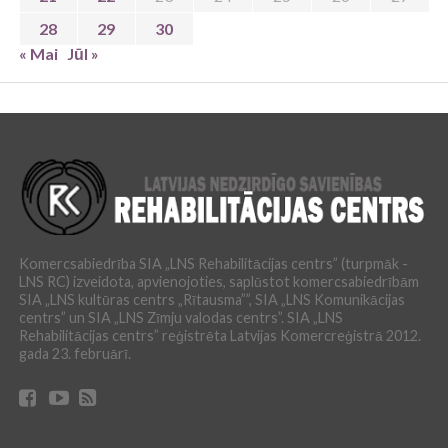
28
29
30
« Mai
Jūl »
Komercsabiedrība SIA „LNS Rehabilitācijas centrs” (turpmāk -
LNS RC) izveidota, apvienojoties, saplūstot komercsabiedrībām
SIA „LNS kultūras centrs „Rītausma””, SIA „LNS Komunikācijas
centrs” un SIA „LNS Zīmju valodas centrs”. SIA „LNS
Rehabilitācijas centrs” reģistrēta Latvijas Komercreģistrā 2012.
gada 23. februārī.