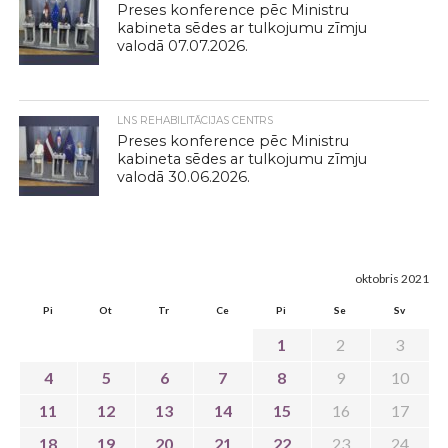
Preses konference pēc Ministru
kabineta sēdes ar tulkojumu zīmju
valodā 07.07.2026.
LNS REHABILITĀCIJAS CENTRS
Preses konference pēc Ministru
kabineta sēdes ar tulkojumu zīmju
valodā 30.06.2026.
oktobris 2021
Pi
Ot
Tr
Ce
Pi
Se
Sv
1
2
3
4
5
6
7
8
9
10
11
12
13
14
15
16
17
18
19
20
21
22
23
24