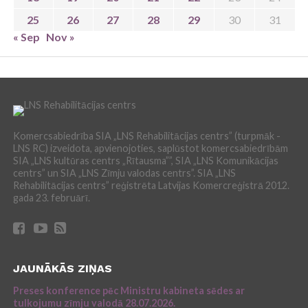
25
26
27
28
29
30
31
« Sep
Nov »
Komercsabiedrība SIA „LNS Rehabilitācijas centrs” (turpmāk -
LNS RC) izveidota, apvienojoties, saplūstot komercsabiedrībām
SIA „LNS kultūras centrs „Rītausma””, SIA „LNS Komunikācijas
centrs” un SIA „LNS Zīmju valodas centrs”. SIA „LNS
Rehabilitācijas centrs” reģistrēta Latvijas Komercreģistrā 2012.
gada 23. februārī.
JAUNĀKĀS ZIŅAS
Preses konference pēc Ministru kabineta sēdes ar
tulkojumu zīmju valodā 28.07.2026.