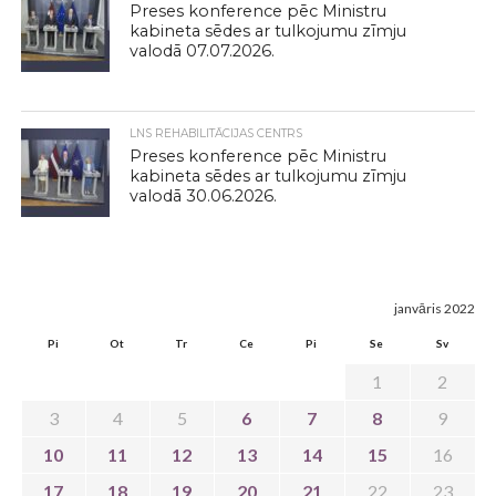
Preses konference pēc Ministru
kabineta sēdes ar tulkojumu zīmju
valodā 07.07.2026.
LNS REHABILITĀCIJAS CENTRS
Preses konference pēc Ministru
kabineta sēdes ar tulkojumu zīmju
valodā 30.06.2026.
janvāris 2022
Pi
Ot
Tr
Ce
Pi
Se
Sv
1
2
3
4
5
6
7
8
9
10
11
12
13
14
15
16
17
18
19
20
21
22
23