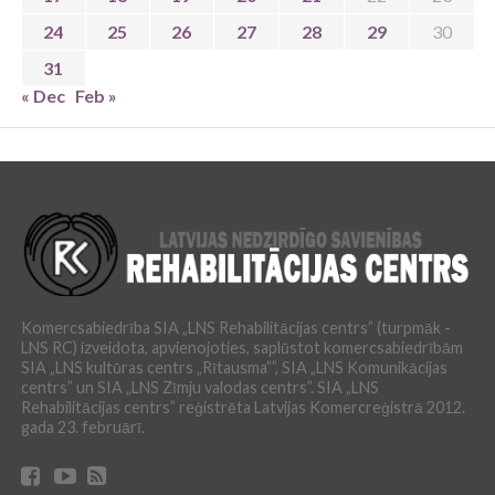
24
25
26
27
28
29
30
31
« Dec
Feb »
Komercsabiedrība SIA „LNS Rehabilitācijas centrs” (turpmāk -
LNS RC) izveidota, apvienojoties, saplūstot komercsabiedrībām
SIA „LNS kultūras centrs „Rītausma””, SIA „LNS Komunikācijas
centrs” un SIA „LNS Zīmju valodas centrs”. SIA „LNS
Rehabilitācijas centrs” reģistrēta Latvijas Komercreģistrā 2012.
gada 23. februārī.