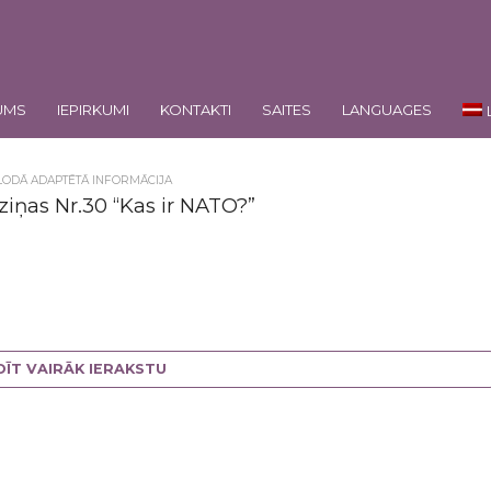
UMS
IEPIRKUMI
KONTAKTI
SAITES
LANGUAGES
LODĀ ADAPTĒTĀ INFORMĀCIJA
ziņas Nr.30 “Kas ir NATO?”
DĪT VAIRĀK IERAKSTU