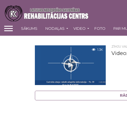
SĀKUMS
NODAĻAS
VIDEO
FOTO
PAR M
ZĪMJU VA
1.3K
Video
RĀ