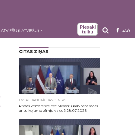
Piesaki
A
LATVIEŠU
(
LATVIEŠU
)
A
tulku
A
CITAS ZIŅAS
LNS REHABILITĀCIJAS CENTRS
Preses konference pēc Ministru kabineta sēdes
ar tulkojumu zīmju valodā 28.07.2026.