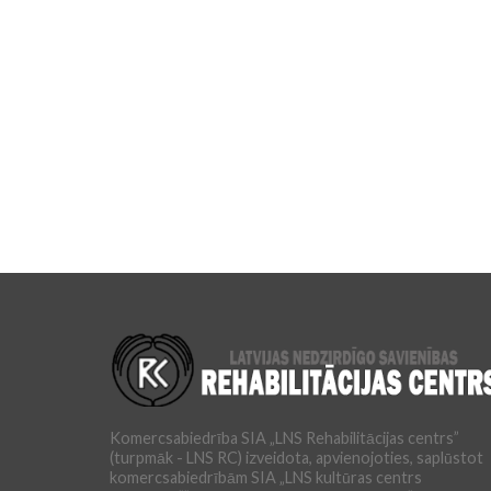
Komercsabiedrība SIA „LNS Rehabilitācijas centrs”
(turpmāk - LNS RC) izveidota, apvienojoties, saplūstot
komercsabiedrībām SIA „LNS kultūras centrs