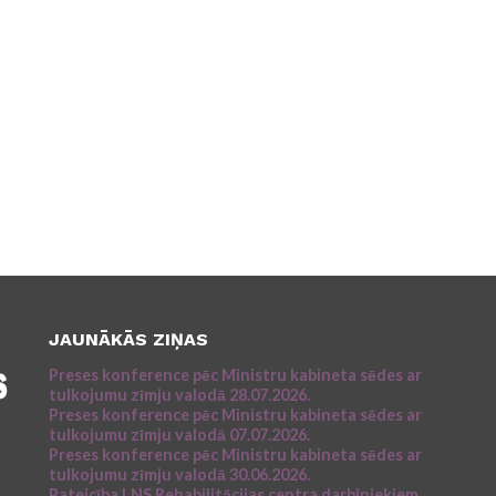
JAUNĀKĀS ZIŅAS
Preses konference pēc Ministru kabineta sēdes ar
tulkojumu zīmju valodā 28.07.2026.
Preses konference pēc Ministru kabineta sēdes ar
tulkojumu zīmju valodā 07.07.2026.
Preses konference pēc Ministru kabineta sēdes ar
tulkojumu zīmju valodā 30.06.2026.
Pateicība LNS Rehabilitācijas centra darbiniekiem