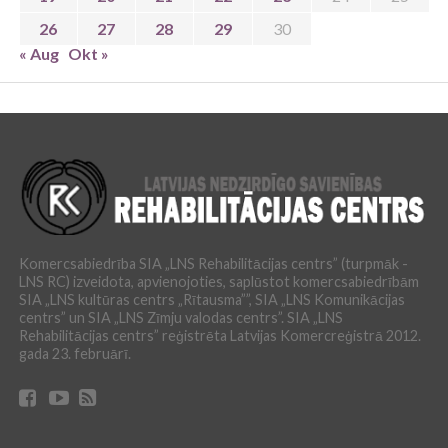
26
27
28
29
30
« Aug
Okt »
Komercsabiedrība SIA „LNS Rehabilitācijas centrs” (turpmāk -
LNS RC) izveidota, apvienojoties, saplūstot komercsabiedrībām
SIA „LNS kultūras centrs „Rītausma””, SIA „LNS Komunikācijas
centrs” un SIA „LNS Zīmju valodas centrs”. SIA „LNS
Rehabilitācijas centrs” reģistrēta Latvijas Komercreģistrā 2012.
gada 23. februārī.