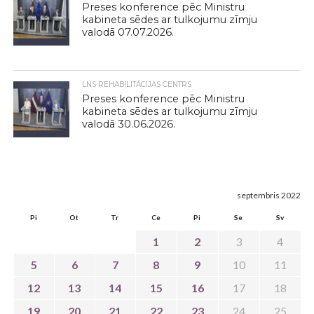
Preses konference pēc Ministru
kabineta sēdes ar tulkojumu zīmju
valodā 07.07.2026.
LNS REHABILITĀCIJAS CENTRS
Preses konference pēc Ministru
kabineta sēdes ar tulkojumu zīmju
valodā 30.06.2026.
septembris 2022
Pi
Ot
Tr
Ce
Pi
Se
Sv
1
2
3
4
5
6
7
8
9
10
11
12
13
14
15
16
17
18
19
20
21
22
23
24
25