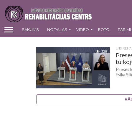
SĀKUMS
NODAĻAS
VIDEO
FOTO
PAR M
LNS REHAB
328
Prese
tulko
Preses k
Evika Sil
RĀ