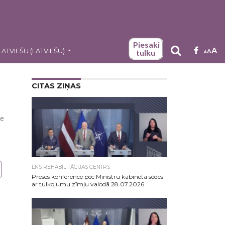
Piesaki
A
LATVIEŠU
(
LATVIEŠU
)
A
tulku
A
CITAS ZIŅAS
te
LNS REHABILITĀCIJAS CENTRS
Preses konference pēc Ministru kabineta sēdes
ar tulkojumu zīmju valodā 28.07.2026.