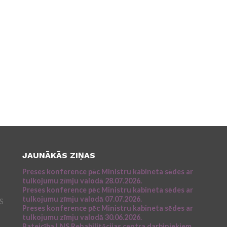
JAUNĀKĀS ZIŅAS
Preses konference pēc Ministru kabineta sēdes ar
tulkojumu zīmju valodā 28.07.2026.
Preses konference pēc Ministru kabineta sēdes ar
tulkojumu zīmju valodā 07.07.2026.
NS
Preses konference pēc Ministru kabineta sēdes ar
tulkojumu zīmju valodā 30.06.2026.
Pateicība LNS Rehabilitācijas centra darbiniekiem