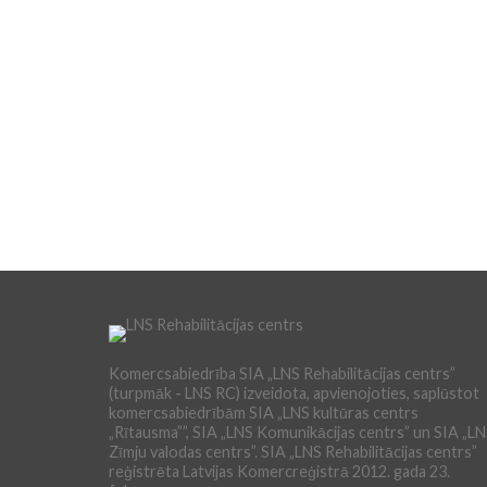
Komercsabiedrība SIA „LNS Rehabilitācijas centrs”
(turpmāk - LNS RC) izveidota, apvienojoties, saplūstot
komercsabiedrībām SIA „LNS kultūras centrs
„Rītausma””, SIA „LNS Komunikācijas centrs” un SIA „L
Zīmju valodas centrs”. SIA „LNS Rehabilitācijas centrs”
reģistrēta Latvijas Komercreģistrā 2012. gada 23.