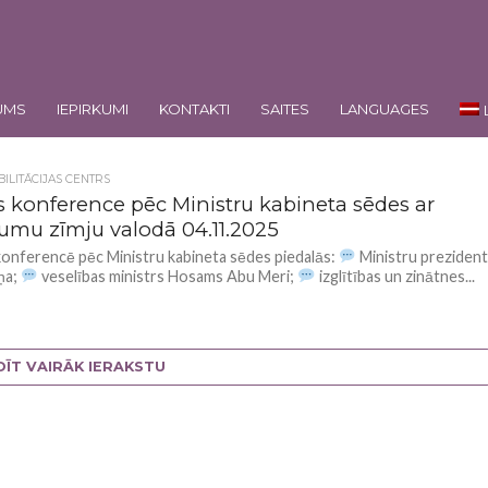
UMS
IEPIRKUMI
KONTAKTI
SAITES
LANGUAGES
ILITĀCIJAS CENTRS
s konference pēc Ministru kabineta sēdes ar
jumu zīmju valodā 04.11.2025
onferencē pēc Ministru kabineta sēdes piedalās:
Ministru preziden
iņa;
veselības ministrs Hosams Abu Meri;
izglītības un zinātnes...
DĪT VAIRĀK IERAKSTU