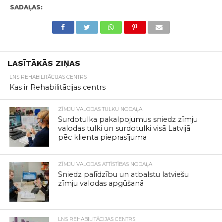
SADAĻAS:
LASĪTĀKĀS ZIŅAS
LNS REHABILITĀCIJAS CENTRS
Kas ir Rehabilitācijas centrs
ZĪMJU VALODAS TULKU NODAĻA
Surdotulka pakalpojumus sniedz zīmju
valodas tulki un surdotulki visā Latvijā
pēc klienta pieprasījuma
ZĪMJU VALODAS ATTĪSTĪBAS NODAĻA
Sniedz palīdzību un atbalstu latviešu
zīmju valodas apgūšanā
LNS REHABILITĀCIJAS CENTRS