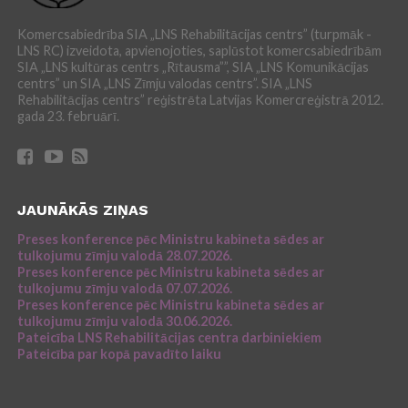
Komercsabiedrība SIA „LNS Rehabilitācijas centrs” (turpmāk -
LNS RC) izveidota, apvienojoties, saplūstot komercsabiedrībām
SIA „LNS kultūras centrs „Rītausma””, SIA „LNS Komunikācijas
centrs” un SIA „LNS Zīmju valodas centrs”. SIA „LNS
Rehabilitācijas centrs” reģistrēta Latvijas Komercreģistrā 2012.
gada 23. februārī.
JAUNĀKĀS ZIŅAS
Preses konference pēc Ministru kabineta sēdes ar
tulkojumu zīmju valodā 28.07.2026.
Preses konference pēc Ministru kabineta sēdes ar
tulkojumu zīmju valodā 07.07.2026.
Preses konference pēc Ministru kabineta sēdes ar
tulkojumu zīmju valodā 30.06.2026.
Pateicība LNS Rehabilitācijas centra darbiniekiem
Pateicība par kopā pavadīto laiku