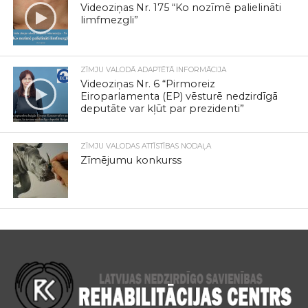
Videoziņas Nr. 175 “Ko nozīmē palielināti
limfmezgli”
ZĪMJU VALODĀ ADAPTĒTĀ INFORMĀCIJA
Videoziņas Nr. 6 “Pirmoreiz
Eiroparlamenta (EP) vēsturē nedzirdīgā
deputāte var kļūt par prezidenti”
ZĪMJU VALODAS ATTĪSTĪBAS NODAĻA
Zīmējumu konkurss