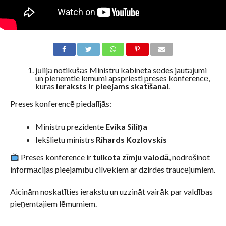
jūlijā notikušās Ministru kabineta sēdes jautājumi
un pieņemtie lēmumi apspriesti preses konferencē,
kuras
ieraksts ir pieejams skatīšanai
.
Preses konferencē piedalījās:
Ministru prezidente
Evika Siliņa
Iekšlietu ministrs
Rihards Kozlovskis
Preses konference ir
tulkota zīmju valodā
, nodrošinot
informācijas pieejamību cilvēkiem ar dzirdes traucējumiem.
Aicinām noskatīties ierakstu un uzzināt vairāk par valdības
pieņemtajiem lēmumiem.