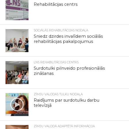
Rehabilitācijas centrs
SOCIĀLĀS REHABILITĀCIJAS NODAĻA
Sniedz dzirdes invalīdiem sociālās
rehabilitācijas pakalpojumus
LNS REHABILITĀCIJAS CENTRS
Surdotulki pilnveido profesionālās
zināšanas
ZĪMJU VALODAS TULKU NODAĻA
Raidījums par surdotulku darbu
televīzijā
ZĪMJU VALODĀ ADAPTĒTĀ INFORMĀCIJA