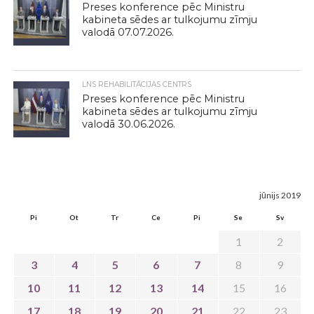
Preses konference pēc Ministru
kabineta sēdes ar tulkojumu zīmju
valodā 07.07.2026.
LNS REHABILITĀCIJAS CENTRS
Preses konference pēc Ministru
kabineta sēdes ar tulkojumu zīmju
valodā 30.06.2026.
jūnijs 2019
Pi
Ot
Tr
Ce
Pi
Se
Sv
1
2
3
4
5
6
7
8
9
10
11
12
13
14
15
16
17
18
19
20
21
22
23