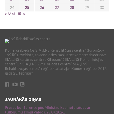
24
25
26
27
28
29
30
« Mai
Jūl »
Komercsabiedrība SIA „LNS Rehabilitācijas centrs” (turpmāk -
LNS RC) izveidota, apvienojoties, saplūstot komercsabiedrībām
SIA „LNS kultūras centrs „Rītausma””, SIA „LNS Komunikācijas
centrs” un SIA „LNS Zīmju valodas centrs”. SIA „LNS
Rehabilitācijas centrs” reģistrēta Latvijas Komercreģistrā 2012.
gada 23. februārī.
JAUNĀKĀS ZIŅAS
Preses konference pēc Ministru kabineta sēdes ar
tulkojumu zīmju valodā 28.07.2026.