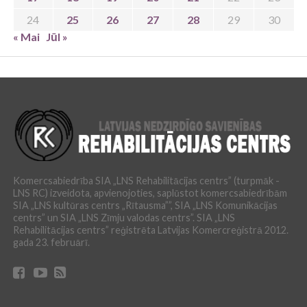
24
25
26
27
28
29
30
« Mai
Jūl »
Komercsabiedrība SIA „LNS Rehabilitācijas centrs” (turpmāk -
LNS RC) izveidota, apvienojoties, saplūstot komercsabiedrībām
SIA „LNS kultūras centrs „Rītausma””, SIA „LNS Komunikācijas
centrs” un SIA „LNS Zīmju valodas centrs”. SIA „LNS
Rehabilitācijas centrs” reģistrēta Latvijas Komercreģistrā 2012.
gada 23. februārī.