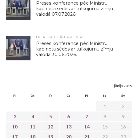
Preses konference pēc Ministru
kabineta sēdes ar tulkojumu zīmju
valodā 07.07.2026.
LNS REHABILITĀCIJAS CENTRS
Preses konference pēc Ministru
kabineta sēdes ar tulkojumu zīmju
valodā 30.06.2026.
jūnijs 2019
Pi
Ot
Tr
Ce
Pi
Se
Sv
1
2
3
4
5
6
7
8
9
10
11
12
13
14
15
16
17
18
19
20
21
22
23