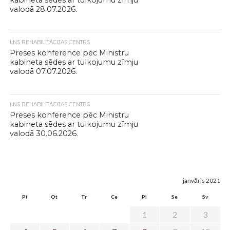
kabineta sēdes ar tulkojumu zīmju
valodā 28.07.2026.
LNS REHABILITĀCIJAS CENTRS
Preses konference pēc Ministru
kabineta sēdes ar tulkojumu zīmju
valodā 07.07.2026.
LNS REHABILITĀCIJAS CENTRS
Preses konference pēc Ministru
kabineta sēdes ar tulkojumu zīmju
valodā 30.06.2026.
janvāris 2021
Pi
Ot
Tr
Ce
Pi
Se
Sv
1
2
3