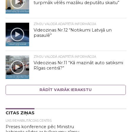
turpmāk vēlēs mazāku deputātu skaitu”
ZĪMJU VALODĀ ADAPTĒTĀ INFORMĀCIJA
Videoziņas Nr.12 “Notikumi Latvijā un
pasaulē”
ZĪMJU VALODĀ ADAPTĒTĀ INFORMĀCIJA
Videoziņas Nr.11 “Kā mazināt auto satiksmi
Rīgas centrā?”
RĀDĪT VAIRĀK IERAKSTU
CITAS ZIŅAS
LNS REHABILITĀCIJAS CENTRS
Preses konference pēc Ministru