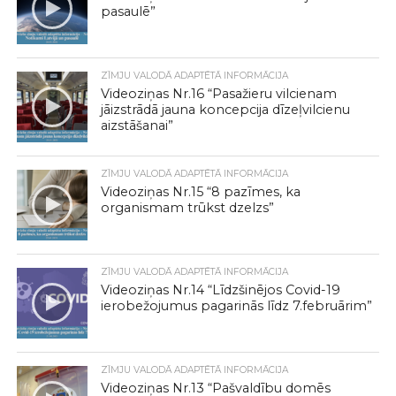
pasaulē”
ZĪMJU VALODĀ ADAPTĒTĀ INFORMĀCIJA
Videoziņas Nr.16 “Pasažieru vilcienam
jāizstrādā jauna koncepcija dīzeļvilcienu
aizstāšanai”
ZĪMJU VALODĀ ADAPTĒTĀ INFORMĀCIJA
Videoziņas Nr.15 “8 pazīmes, ka
organismam trūkst dzelzs”
ZĪMJU VALODĀ ADAPTĒTĀ INFORMĀCIJA
Videoziņas Nr.14 “Līdzšinējos Covid-19
ierobežojumus pagarinās līdz 7.februārim”
ZĪMJU VALODĀ ADAPTĒTĀ INFORMĀCIJA
Videoziņas Nr.13 “Pašvaldību domēs