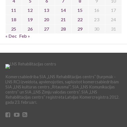
4
5
6
7
8
9
10
11
12
13
14
15
16
17
18
19
20
21
22
23
24
25
26
27
28
29
30
31
« Dec
Feb »
Komercsabiedrība SIA „LNS Rehabilitācijas centrs” (turpmāk -
LNS RC) izveidota, apvienojoties, saplūstot komercsabiedrībām
SIA „LNS kultūras centrs „Rītausma””, SIA „LNS Komunikācijas
centrs” un SIA „LNS Zīmju valodas centrs”. SIA „LNS
Rehabilitācijas centrs” reģistrēta Latvijas Komercreģistrā 2012.
gada 23. februārī.