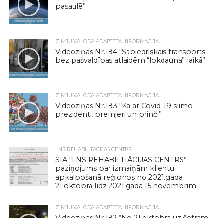
pasaulē”
ZĪMJU VALODĀ ADAPTĒTĀ INFORMĀCIJA
Videoziņas Nr.184 “Sabiedriskais transports
bez pašvaldības atlaidēm “lokdauna” laikā”
ZĪMJU VALODĀ ADAPTĒTĀ INFORMĀCIJA
Videoziņas Nr.183 “Kā ar Covid-19 slimo
prezidenti, premjeri un prinči”
LNS REHABILITĀCIJAS CENTRS
SIA “LNS REHABILITĀCIJAS CENTRS”
paziņojums par izmaiņām klientu
apkalpošanā reģionos no 2021.gada
21.oktobra līdz 2021.gada 15.novembrim
ZĪMJU VALODĀ ADAPTĒTĀ INFORMĀCIJA
Videoziņas Nr.182 “No 21.oktobra uz četrām