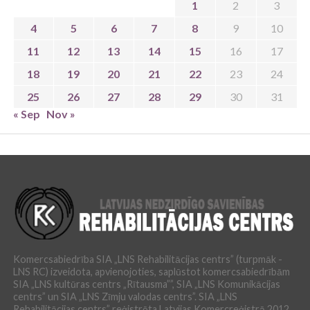
1
2
3
4
5
6
7
8
9
10
11
12
13
14
15
16
17
18
19
20
21
22
23
24
25
26
27
28
29
30
31
« Sep
Nov »
Komercsabiedrība SIA „LNS Rehabilitācijas centrs” (turpmāk -
LNS RC) izveidota, apvienojoties, saplūstot komercsabiedrībām
SIA „LNS kultūras centrs „Rītausma””, SIA „LNS Komunikācijas
centrs” un SIA „LNS Zīmju valodas centrs”. SIA „LNS
Rehabilitācijas centrs” reģistrēta Latvijas Komercreģistrā 2012.