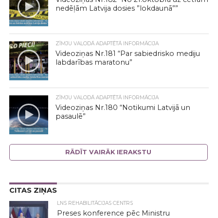
nedēļām Latvija dosies ”lokdaunā””
ZĪMJU VALODĀ ADAPTĒTĀ INFORMĀCIJA
Videoziņas Nr.181 “Par sabiedrisko mediju
labdarības maratonu”
ZĪMJU VALODĀ ADAPTĒTĀ INFORMĀCIJA
Videoziņas Nr.180 “Notikumi Latvijā un
pasaulē”
RĀDĪT VAIRĀK IERAKSTU
CITAS ZIŅAS
LNS REHABILITĀCIJAS CENTRS
Preses konference pēc Ministru