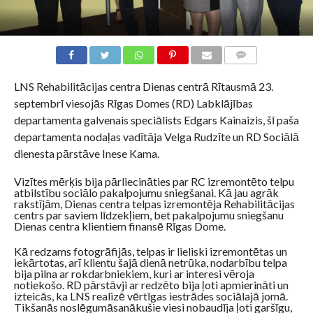
KOMENTĀRI
LNS Rehabilitācijas centra Dienas centrā Rītausmā 23.
septembrī viesojās Rīgas Domes (RD) Labklājības
departamenta galvenais speciālists Edgars Kainaizis, šī paša
departamenta nodaļas vadītāja Velga Rudzīte un RD Sociālā
dienesta pārstāve Inese Kama.
Vizītes mērķis bija pārliecināties par RC izremontēto telpu
atbilstību sociālo pakalpojumu sniegšanai. Kā jau agrāk
rakstījām, Dienas centra telpas izremontēja Rehabilitācijas
centrs par saviem līdzekļiem, bet pakalpojumu sniegšanu
Dienas centra klientiem finansē Rīgas Dome.
Kā redzams fotogrāfijās, telpas ir lieliski izremontētas un
iekārtotas, arī klientu šajā dienā netrūka, nodarbību telpa
bija pilna ar rokdarbniekiem, kuri ar interesi vēroja
notiekošo. RD pārstāvji ar redzēto bija ļoti apmierināti un
izteicās, ka LNS realizē vērtīgas iestrādes sociālajā jomā.
Tikšanās noslēgumāsanākušie viesi nobaudīja ļoti garšīgu,