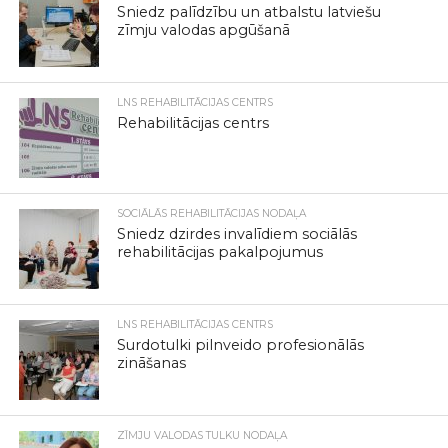
Sniedz palīdzību un atbalstu latviešu
zīmju valodas apgūšanā
LNS REHABILITĀCIJAS CENTRS
Rehabilitācijas centrs
SOCIĀLĀS REHABILITĀCIJAS NODAĻA
Sniedz dzirdes invalīdiem sociālās
rehabilitācijas pakalpojumus
LNS REHABILITĀCIJAS CENTRS
Surdotulki pilnveido profesionālās
zināšanas
ZĪMJU VALODAS TULKU NODAĻA