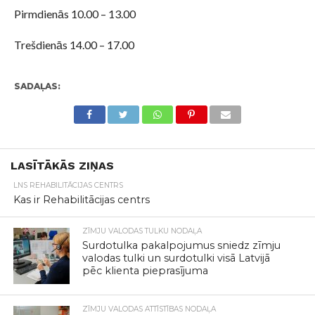
Pirmdienās 10.00 – 13.00
Trešdienās 14.00 – 17.00
SADAĻAS:
LASĪTĀKĀS ZIŅAS
LNS REHABILITĀCIJAS CENTRS
Kas ir Rehabilitācijas centrs
ZĪMJU VALODAS TULKU NODAĻA
Surdotulka pakalpojumus sniedz zīmju
valodas tulki un surdotulki visā Latvijā
pēc klienta pieprasījuma
ZĪMJU VALODAS ATTĪSTĪBAS NODAĻA