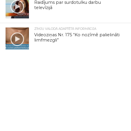
Raidījums par surdotulku darbu
televīzijā
ZĪMJU VALODĀ ADAPTĒTĀ INFORMĀCIJA
Videoziņas Nr. 175 “Ko nozīmē palielināti
limfmezgli”
ZĪMJU VALODĀ ADAPTĒTĀ INFORMĀCIJA
Videoziņas Nr. 6 “Pirmoreiz
Eiroparlamenta (EP) vēsturē nedzirdīgā
deputāte var kļūt par prezidenti”
ZĪMJU VALODAS ATTĪSTĪBAS NODAĻA
Zīmējumu konkurss