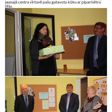
jaunajā centra virtuvē pašu gatavotu kūku ar piparmētru
tēju.