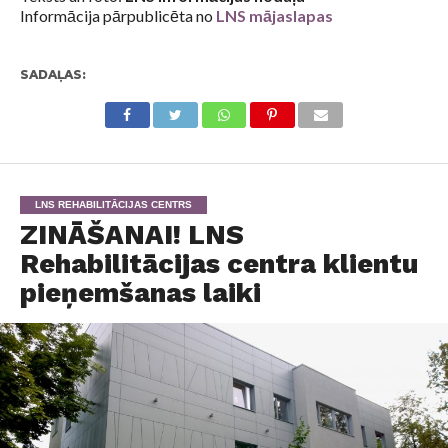
Informācija pārpublicēta no
LNS mājaslapas
SADAĻAS:
LNS REHABILITĀCIJAS CENTRS
ZINĀŠANAI! LNS
Rehabilitācijas centra klientu
pieņemšanas laiki