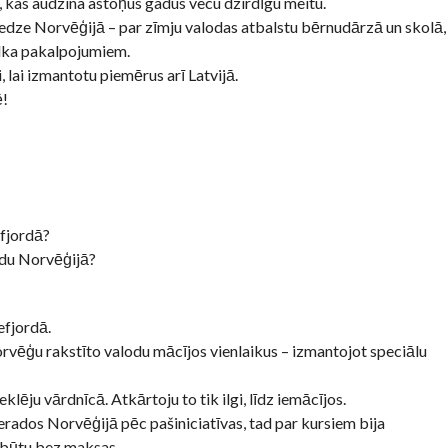
, kas audzina astoņus gadus vecu dzirdīgu meitu.
edze Norvēģijā – par zīmju valodas atbalstu bērnudārzā un skolā,
ulka pakalpojumiem.
 lai izmantotu piemērus arī Latvijā.
ē!
fjordā?
odu Norvēģijā?
efjordā.
norvēģu rakstīto valodu mācījos vienlaikus – izmantojot speciālu
lēju vārdnīcā. Atkārtoju to tik ilgi, līdz iemācījos.
erados Norvēģijā pēc pašiniciatīvas, tad par kursiem bija
i būtu bez maksas.