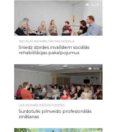
14.2K
SOCIĀLĀS REHABILITĀCIJAS NODAĻA
Sniedz dzirdes invalīdiem sociālās
rehabilitācijas pakalpojumus
8.1K
LNS REHABILITĀCIJAS CENTRS
Surdotulki pilnveido profesionālās
zināšanas