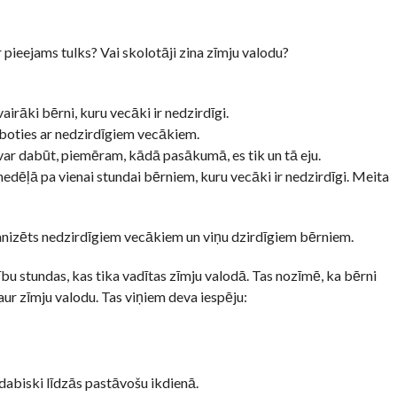
r pieejams tulks? Vai skolotāji zina zīmju valodu?
airāki bērni, kuru vecāki ir nedzirdīgi.
rboties ar nedzirdīgiem vecākiem.
evar dabūt, piemēram, kādā pasākumā, es tik un tā eju.
s nedēļā pa vienai stundai bērniem, kuru vecāki ir nedzirdīgi. Meita
anizēts nedzirdīgiem vecākiem un viņu dzirdīgiem bērniem.
u stundas, kas tika vadītas zīmju valodā. Tas nozīmē, ka bērni
ur zīmju valodu. Tas viņiem deva iespēju:
 dabiski līdzās pastāvošu ikdienā.