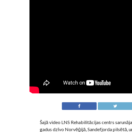
Šajā video LNS Rehabilitācijas centrs sarunāja
gadus dzīvo Norvēģijā, Sandefjorda pilsētā, u