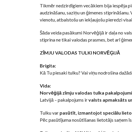
Tikmēr nedzirdīgiem vecākiem bija iespēja pie
audzināšanu, saziņu un ģimenes stiprināšanu. Vi
vienotu, atbalstošu un iekļaujošu pieredzi visa
Šāda veida pasākumi Norvēģijā ir daļa no val
stiprina ne tikai valodas prasmes, bet arī ģime
ZĪMJU VALODAS TULKI NORVĒĢIJĀ
Brigita:
Kā Tu piesaki tulku? Vai viņu nodrošina dažād
Vida:
Norvēģijā zīmju valodas tulka pakalpojumi i
Latvijā – pakalpojums ir
valsts apmaksāts u
Tulku var
pasūtīt, izmantojot speciālu liet
Pēc pasūtījuma nosūtīšanas lietotājs saņem īsz