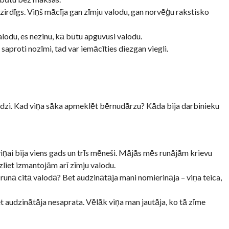
zirdīgs. Viņš mācīja gan zīmju valodu, gan norvēģu rakstisko
alodu, es nezinu, kā būtu apguvusi valodu.
 saproti nozīmi, tad var iemācīties diezgan viegli.
dzi. Kad viņa sāka apmeklēt bērnudārzu? Kāda bija darbinieku
ai bija viens gads un trīs mēneši. Mājās mēs runājām krievu
azliet izmantojām arī zīmju valodu.
runā citā valodā? Bet audzinātāja mani nomierināja – viņa teica,
bet audzinātāja nesaprata. Vēlāk viņa man jautāja, ko tā zīme