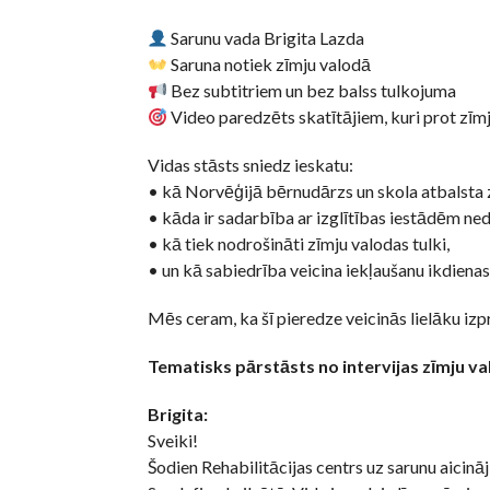
Sarunu vada Brigita Lazda
Saruna notiek zīmju valodā
Bez subtitriem un bez balss tulkojuma
Video paredzēts skatītājiem, kuri prot zīm
Vidas stāsts sniedz ieskatu:
• kā Norvēģijā bērnudārzs un skola atbalsta 
• kāda ir sadarbība ar izglītības iestādēm ne
• kā tiek nodrošināti zīmju valodas tulki,
• un kā sabiedrība veicina iekļaušanu ikdienas
Mēs ceram, ka šī pieredze veicinās lielāku izpr
Tematisks pārstāsts no intervijas zīmju va
Brigita:
Sveiki!
Šodien Rehabilitācijas centrs uz sarunu aicināj