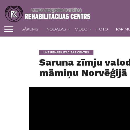
SĀKUMS
NODAĻAS
VIDEO
FOTO
PAR M
LNS REHABILITĀCIJAS CENTRS
Saruna zīmju valod
māmiņu Norvēģijā