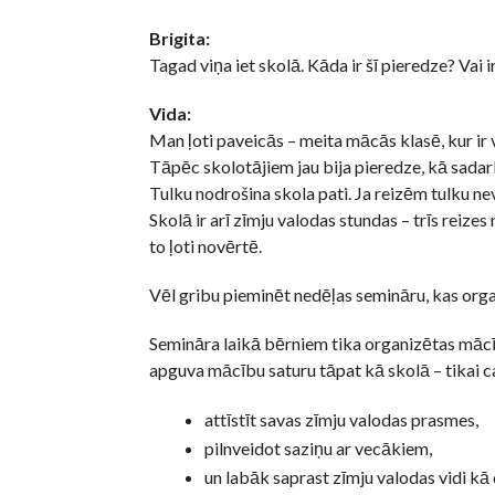
Brigita:
Tagad viņa iet skolā. Kāda ir šī pieredze? Vai i
Vida:
Man ļoti paveicās – meita mācās klasē, kur ir v
Tāpēc skolotājiem jau bija pieredze, kā sada
Tulku nodrošina skola pati. Ja reizēm tulku n
Skolā ir arī zīmju valodas stundas – trīs reize
to ļoti novērtē.
Vēl gribu pieminēt nedēļas semināru, kas org
Semināra laikā bērniem tika organizētas mācīb
apguva mācību saturu tāpat kā skolā – tikai ca
attīstīt savas zīmju valodas prasmes,
pilnveidot saziņu ar vecākiem,
un labāk saprast zīmju valodas vidi kā