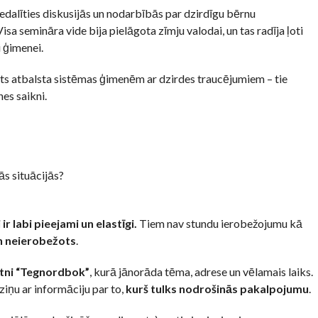
dalīties diskusijās un nodarbībās par dzirdīgu bērnu
sa semināra vide bija pielāgota zīmju valodai, un tas radīja ļoti
i ģimenei.
sts atbalsta sistēmas ģimenēm ar dzirdes traucējumiem – tie
nes saikni.
ās situācijās?
r labi pieejami un elastīgi.
Tiem nav stundu ierobežojumu kā
n neierobežots
.
otni “Tegnordbok”
, kurā jānorāda tēma, adrese un vēlamais laiks.
iņu ar informāciju par to,
kurš tulks nodrošinās pakalpojumu
.