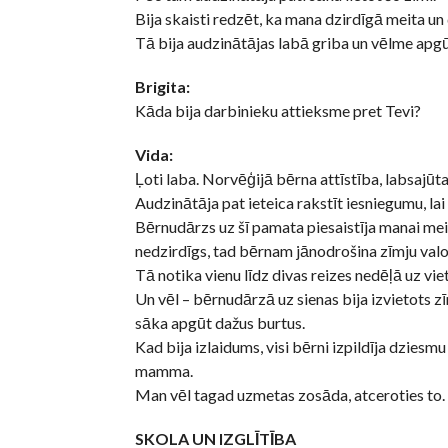
Bija skaisti redzēt, ka mana dzirdīgā meita u
Tā bija audzinātājas labā griba un vēlme apgū
Brigita:
Kāda bija darbinieku attieksme pret Tevi?
Vida:
Ļoti laba. Norvēģijā bērna attīstība, labsajūta 
Audzinātāja pat ieteica rakstīt iesniegumu, lai
Bērnudārzs uz šī pamata piesaistīja manai meit
nedzirdīgs, tad bērnam jānodrošina zīmju val
Tā notika vienu līdz divas reizes nedēļā uz vi
Un vēl – bērnudārzā uz sienas bija izvietots zīm
sāka apgūt dažus burtus.
Kad bija izlaidums, visi bērni izpildīja dziesmu 
mamma.
Man vēl tagad uzmetas zosāda, atceroties to. T
SKOLA UN IZGLĪTĪBA