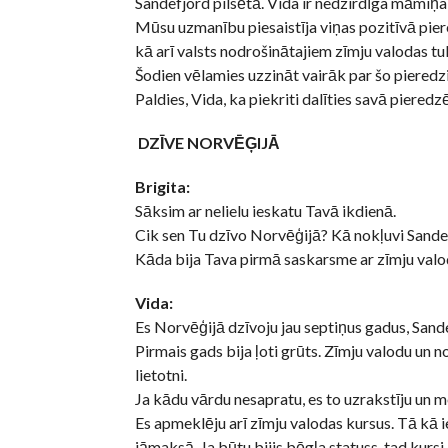
Sandefjord pilsētā. Vida ir nedzirdīga māmiņa
Mūsu uzmanību piesaistīja viņas pozitīvā pier
kā arī valsts nodrošinātajiem zīmju valodas t
Šodien vēlamies uzzināt vairāk par šo pieredzi,
Paldies, Vida, ka piekriti dalīties savā pieredz
DZĪVE NORVĒĢIJĀ
Brigita:
Sāksim ar nelielu ieskatu Tavā ikdienā.
Cik sen Tu dzīvo Norvēģijā? Kā nokļuvi Sande
Kāda bija Tava pirmā saskarsme ar zīmju val
Vida:
Es Norvēģijā dzīvoju jau septiņus gadus, Sand
Pirmais gads bija ļoti grūts. Zīmju valodu un 
lietotni.
Ja kādu vārdu nesapratu, es to uzrakstīju un mek
Es apmeklēju arī zīmju valodas kursus. Tā kā i
jāmaksā. Ja būtu bijis bēgļa statuss, tad kurs