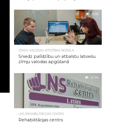
15.6K
ZĪMJU VALODAS ATTĪSTĪBAS NODAĻA
Sniedz palīdzību un atbalstu latviešu
zīmju valodas apgūšanā
14.7K
LNS REHABILITĀCIJAS CENTRS
Rehabilitācijas centrs