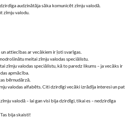
n dzirdīga audzinātāja sāka komunicēt zīmju valodā.
t zīmju valodu.
un attiecības ar vecākiem ir ļoti svarīgas.
 nodrošinātu meitai zīmju valodas speciālistu.
ai zīmju valodas speciālistu, kā to paredz likums – ja vecāks ir
odas apmācība.
etas bērnudārzā.
ju valodas alfabēts. Citi dzirdīgi vecāki izrādīja interesi un pat
zīmju valodā – lai gan visi bija dzirdīgi, tikai es – nedzirdīga
as bija skaisti!