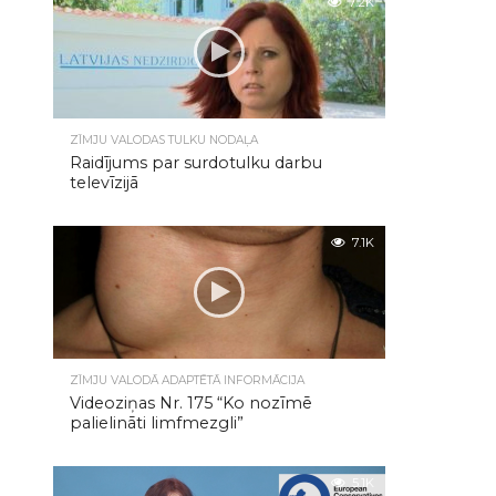
7.2K
ZĪMJU VALODAS TULKU NODAĻA
Raidījums par surdotulku darbu
televīzijā
7.1K
ZĪMJU VALODĀ ADAPTĒTĀ INFORMĀCIJA
Videoziņas Nr. 175 “Ko nozīmē
palielināti limfmezgli”
5.1K