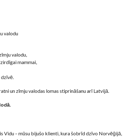
ju valodu
zīmju valodu,
dzirdīgai mammai,
 dzīvē.
atni un zīmju valodas lomas stiprināšanu arī Latvijā.
lodā.
is Vidu – mūsu bijušo klienti, kura šobrīd dzīvo Norvēģijā,