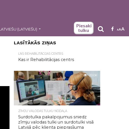
Piesaki
A
LATVIEŠU
(
LATVIEŠU
)
A
tulku
A
LASĪTĀKĀS ZIŅAS
LNS REHABILITĀCIJAS CENTRS
Kas ir Rehabilitācijas centrs
20.0K
ZĪMJU VALODAS TULKU NODAĻA
Surdotulka pakalpojumus sniedz
zīmju valodas tulki un surdotulki visā
Latvijā pēc klienta pieprasījuma