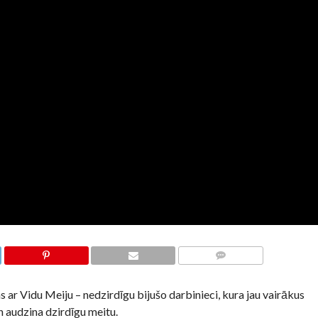
KOMENTĀRI
s ar Vidu Meiju – nedzirdīgu bijušo darbinieci, kura jau vairākus
n audzina dzirdīgu meitu.