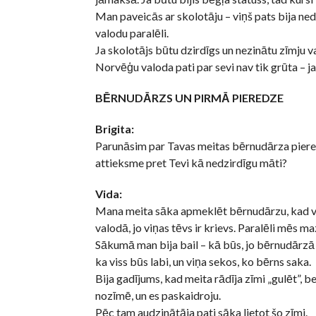
Man paveicās ar skolotāju – viņš pats bija ned
valodu paralēli.
Ja skolotājs būtu dzirdīgs un nezinātu zīmju v
Norvēģu valoda pati par sevi nav tik grūta – ja
BĒRNUDĀRZS UN PIRMĀ PIEREDZE
Brigita:
Parunāsim par Tavas meitas bērnudārza piere
attieksme pret Tevi kā nedzirdīgu māti?
Vida:
Mana meita sāka apmeklēt bērnudārzu, kad viņ
valodā, jo viņas tēvs ir krievs. Paralēli mēs m
Sākumā man bija bail – kā būs, jo bērnudārzā 
ka viss būs labi, un viņa sekos, ko bērns saka.
Bija gadījums, kad meita rādīja zīmi „gulēt”, 
nozīmē, un es paskaidroju.
Pēc tam audzinātāja pati sāka lietot šo zīmi.