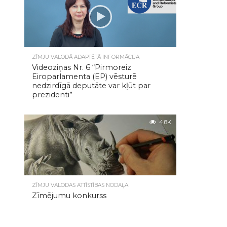
ZĪMJU VALODĀ ADAPTĒTĀ INFORMĀCIJA
Videoziņas Nr. 6 “Pirmoreiz
Eiroparlamenta (EP) vēsturē
nedzirdīgā deputāte var kļūt par
prezidenti”
4.8K
ZĪMJU VALODAS ATTĪSTĪBAS NODAĻA
Zīmējumu konkurss