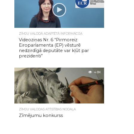
ZĪMJU VALODĀ ADAPTĒTĀ INFORMĀCIJA
Videoziņas Nr. 6 “Pirmoreiz
Eiroparlamenta (EP) vēsturē
nedzirdīgā deputāte var kļūt par
prezidenti”
4.8K
ZĪMJU VALODAS ATTĪSTĪBAS NODAĻA
Zīmējumu konkurss