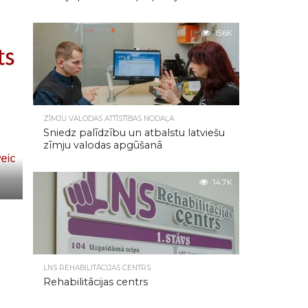
15.6K
ZĪMJU VALODAS ATTĪSTĪBAS NODAĻA
Sniedz palīdzību un atbalstu latviešu
zīmju valodas apgūšanā
14.7K
LNS REHABILITĀCIJAS CENTRS
Rehabilitācijas centrs