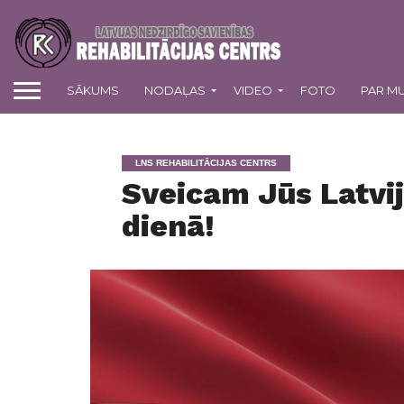
SĀKUMS
NODAĻAS
VIDEO
FOTO
PAR M
LNS REHABILITĀCIJAS CENTRS
Sveicam Jūs Latvi
dienā!