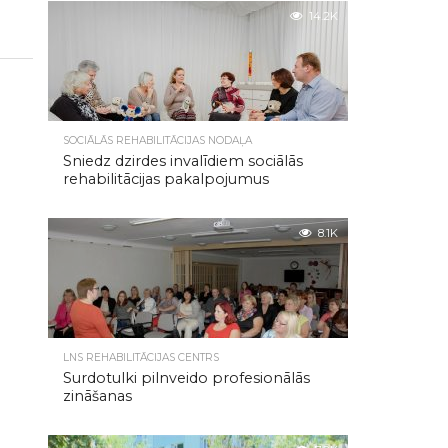
14.2K
SOCIĀLĀS REHABILITĀCIJAS NODAĻA
Sniedz dzirdes invalīdiem sociālās
rehabilitācijas pakalpojumus
8.1K
LNS REHABILITĀCIJAS CENTRS
Surdotulki pilnveido profesionālās
zināšanas