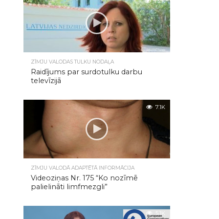
7.2K
ZĪMJU VALODAS TULKU NODAĻA
Raidījums par surdotulku darbu
televīzijā
7.1K
ZĪMJU VALODĀ ADAPTĒTĀ INFORMĀCIJA
Videoziņas Nr. 175 “Ko nozīmē
palielināti limfmezgli”
5.1K