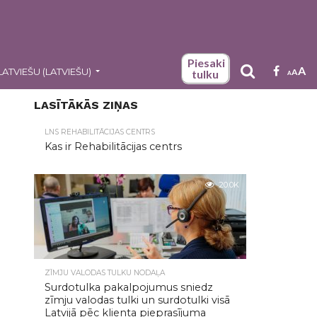
Piesaki
A
LATVIEŠU
(
LATVIEŠU
)
A
tulku
A
LASĪTĀKĀS ZIŅAS
LNS REHABILITĀCIJAS CENTRS
Kas ir Rehabilitācijas centrs
20.0K
ZĪMJU VALODAS TULKU NODAĻA
Surdotulka pakalpojumus sniedz
zīmju valodas tulki un surdotulki visā
Latvijā pēc klienta pieprasījuma