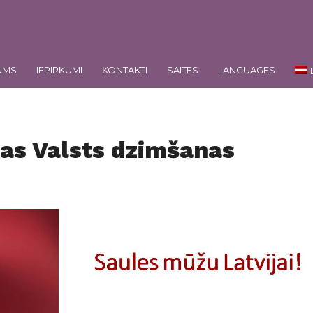
UMS
IEPIRKUMI
KONTAKTI
SAITES
LANGUAGES
jas Valsts dzimšanas