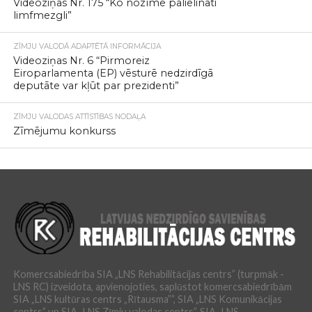
Videoziņas Nr. 175 “Ko nozīmē palielināti
limfmezgli”
ZĪMJU VALODĀ ADAPTĒTĀ INFORMĀCIJA
Videoziņas Nr. 6 “Pirmoreiz
Eiroparlamenta (EP) vēsturē nedzirdīgā
deputāte var kļūt par prezidenti”
ZĪMJU VALODAS ATTĪSTĪBAS NODAĻA
Zīmējumu konkurss
Komercsabiedrība SIA „LNS Rehabilitācijas centrs” (turpmāk -
LNS RC) izveidota, apvienojoties, saplūstot komercsabiedrībām
SIA „LNS kultūras centrs „Rītausma””, SIA „LNS Komunikācijas
centrs” un SIA „LNS Zīmju valodas centrs”. SIA „LNS