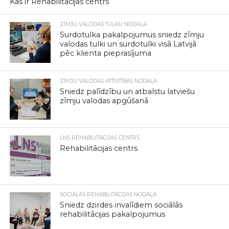
Kas ir Rehabilitācijas centrs
ZĪMJU VALODAS TULKU NODAĻA
Surdotulka pakalpojumus sniedz zīmju
valodas tulki un surdotulki visā Latvijā
pēc klienta pieprasījuma
ZĪMJU VALODAS ATTĪSTĪBAS NODAĻA
Sniedz palīdzību un atbalstu latviešu
zīmju valodas apgūšanā
LNS REHABILITĀCIJAS CENTRS
Rehabilitācijas centrs
SOCIĀLĀS REHABILITĀCIJAS NODAĻA
Sniedz dzirdes invalīdiem sociālās
rehabilitācijas pakalpojumus