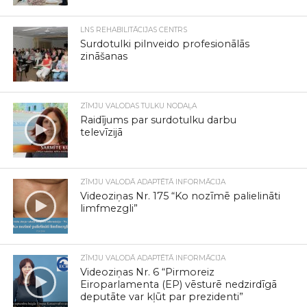
LNS REHABILITĀCIJAS CENTRS
Surdotulki pilnveido profesionālās
zināšanas
ZĪMJU VALODAS TULKU NODAĻA
Raidījums par surdotulku darbu
televīzijā
ZĪMJU VALODĀ ADAPTĒTĀ INFORMĀCIJA
Videoziņas Nr. 175 “Ko nozīmē palielināti
limfmezgli”
ZĪMJU VALODĀ ADAPTĒTĀ INFORMĀCIJA
Videoziņas Nr. 6 “Pirmoreiz
Eiroparlamenta (EP) vēsturē nedzirdīgā
deputāte var kļūt par prezidenti”