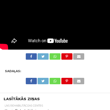
SADAĻAS:
LASĪTĀKĀS ZIŅAS
LNS REHABILITĀCIJAS CENTRS