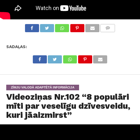
KOMENTĀRI
SADAĻAS:
ZĪMJU VALODĀ ADAPTĒTĀ INFORMĀCIJA
Videoziņas Nr.102 “8 populāri
mīti par veselīgu dzīvesveidu,
kuri jāaizmirst”