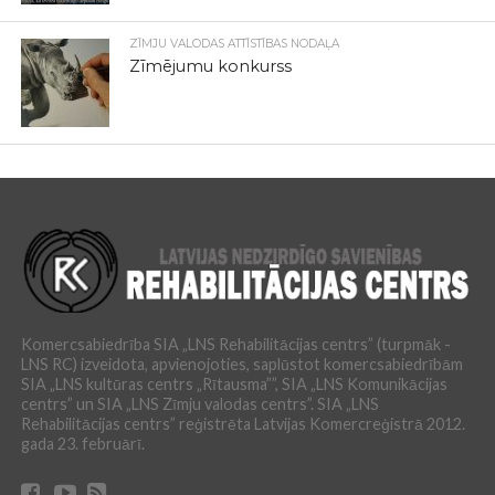
ZĪMJU VALODAS ATTĪSTĪBAS NODAĻA
Zīmējumu konkurss
Komercsabiedrība SIA „LNS Rehabilitācijas centrs” (turpmāk -
LNS RC) izveidota, apvienojoties, saplūstot komercsabiedrībām
SIA „LNS kultūras centrs „Rītausma””, SIA „LNS Komunikācijas
centrs” un SIA „LNS Zīmju valodas centrs”. SIA „LNS
Rehabilitācijas centrs” reģistrēta Latvijas Komercreģistrā 2012.
gada 23. februārī.