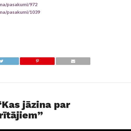
mma/pasakumi/972
mma/pasakumi/1039
“Kas jāzina par
rītājiem”