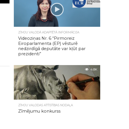
ZĪMJU VALODĀ ADAPTĒTĀ INFORMĀCIJA
Videoziņas Nr. 6 “Pirmoreiz
Eiroparlamenta (EP) vēsturē
nedzirdīgā deputāte var kļūt par
prezidenti”
4.8K
ZĪMJU VALODAS ATTĪSTĪBAS NODAĻA
Zīmējumu konkurss