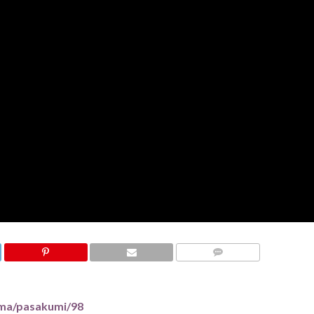
KOMENTĀRI
mma/pasakumi/98