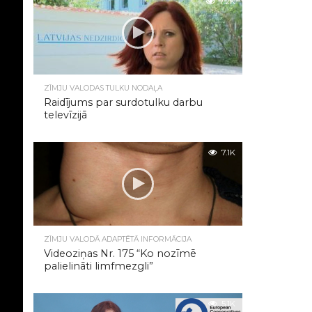
7.2K
ZĪMJU VALODAS TULKU NODAĻA
Raidījums par surdotulku darbu
televīzijā
7.1K
ZĪMJU VALODĀ ADAPTĒTĀ INFORMĀCIJA
Videoziņas Nr. 175 “Ko nozīmē
palielināti limfmezgli”
5.1K