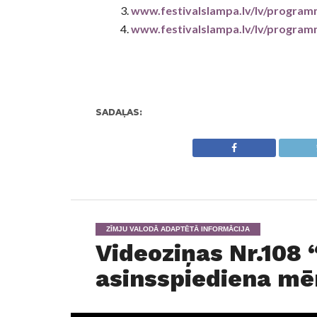
www.festivalslampa.lv/lv/progra
www.festivalslampa.lv/lv/progra
SADAĻAS:
ZĪMJU VALODĀ ADAPTĒTĀ INFORMĀCIJA
Videoziņas Nr.108 
asinsspiediena mē