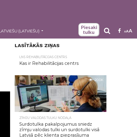
Piesaki
A
LATVIEŠU
(
LATVIEŠU
)
A
tulku
A
LASĪTĀKĀS ZIŅAS
LNS REHABILITĀCIJAS CENTRS
Kas ir Rehabilitācijas centrs
20.0K
ZĪMJU VALODAS TULKU NODAĻA
Surdotulka pakalpojumus sniedz
zīmju valodas tulki un surdotulki visā
Latvijā pēc klienta pieprasījuma