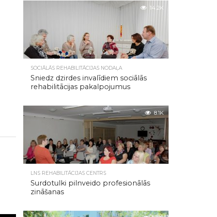
14.2K
SOCIĀLĀS REHABILITĀCIJAS NODAĻA
Sniedz dzirdes invalīdiem sociālās
rehabilitācijas pakalpojumus
8.1K
LNS REHABILITĀCIJAS CENTRS
Surdotulki pilnveido profesionālās
zināšanas