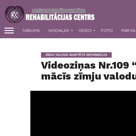
SĀKUMS
NODAĻAS
VIDEO
FOTO
PAR M
ZĪMJU VALODĀ ADAPTĒTĀ INFORMĀCIJA
Videoziņas Nr.109
mācīs zīmju valod