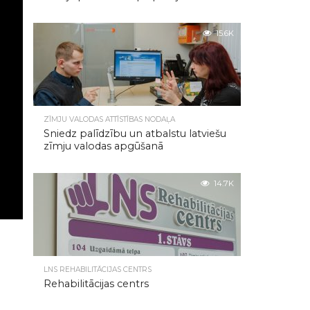
15.6K
ZĪMJU VALODAS ATTĪSTĪBAS NODAĻA
Sniedz palīdzību un atbalstu latviešu
zīmju valodas apgūšanā
14.7K
LNS REHABILITĀCIJAS CENTRS
Rehabilitācijas centrs