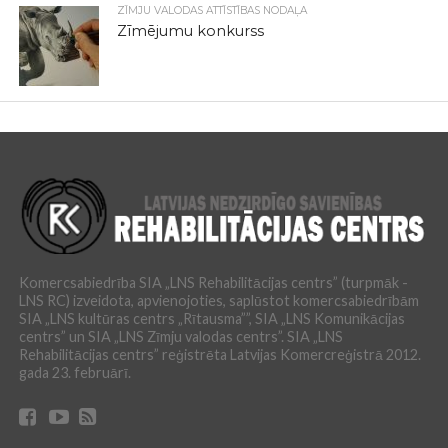
ZĪMJU VALODAS ATTĪSTĪBAS NODAĻA
Zīmējumu konkurss
Komercsabiedrība SIA „LNS Rehabilitācijas centrs” (turpmāk -
LNS RC) izveidota, apvienojoties, saplūstot komercsabiedrībām
SIA „LNS kultūras centrs „Rītausma””, SIA „LNS Komunikācijas
centrs” un SIA „LNS Zīmju valodas centrs”. SIA „LNS
Rehabilitācijas centrs” reģistrēta Latvijas Komercreģistrā 2012.
gada 23. februārī.