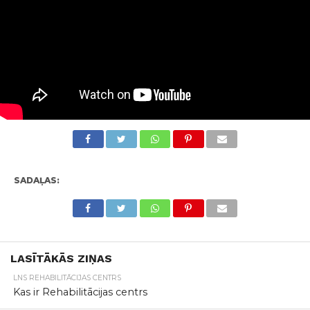
SADAĻAS:
LASĪTĀKĀS ZIŅAS
LNS REHABILITĀCIJAS CENTRS
Kas ir Rehabilitācijas centrs