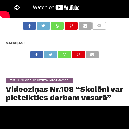
KOMENTĀRI
SADAĻAS:
ZĪMJU VALODĀ ADAPTĒTĀ INFORMĀCIJA
Videoziņas Nr.108 “Skolēni var
pieteikties darbam vasarā”