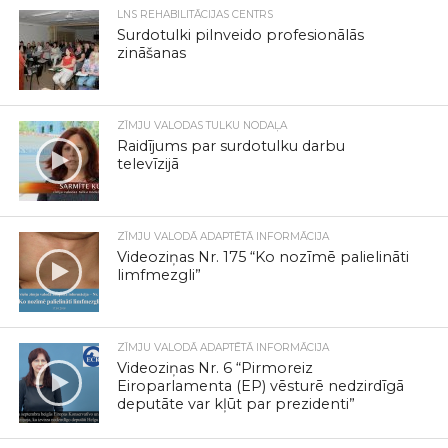
LNS REHABILITĀCIJAS CENTRS
Surdotulki pilnveido profesionālās
zināšanas
ZĪMJU VALODAS TULKU NODAĻA
Raidījums par surdotulku darbu
televīzijā
ZĪMJU VALODĀ ADAPTĒTĀ INFORMĀCIJA
Videoziņas Nr. 175 “Ko nozīmē palielināti
limfmezgli”
ZĪMJU VALODĀ ADAPTĒTĀ INFORMĀCIJA
Videoziņas Nr. 6 “Pirmoreiz
Eiroparlamenta (EP) vēsturē nedzirdīgā
deputāte var kļūt par prezidenti”