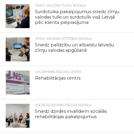
ZĪMJU VALODAS TULKU NODAĻA
Surdotulka pakalpojumus sniedz zīmju
valodas tulki un surdotulki visā Latvijā
pēc klienta pieprasījuma
ZĪMJU VALODAS ATTĪSTĪBAS NODAĻA
Sniedz palīdzību un atbalstu latviešu
zīmju valodas apgūšanā
LNS REHABILITĀCIJAS CENTRS
Rehabilitācijas centrs
SOCIĀLĀS REHABILITĀCIJAS NODAĻA
Sniedz dzirdes invalīdiem sociālās
rehabilitācijas pakalpojumus