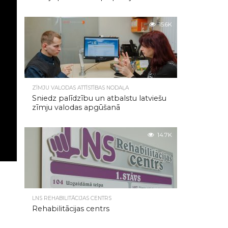
15.6K
ZĪMJU VALODAS ATTĪSTĪBAS NODAĻA
Sniedz palīdzību un atbalstu latviešu
zīmju valodas apgūšanā
14.7K
LNS REHABILITĀCIJAS CENTRS
Rehabilitācijas centrs