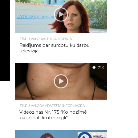
7.2K
ZĪMJU VALODAS TULKU NODAĻA
Raidījums par surdotulku darbu
televīzijā
7.1K
ZĪMJU VALODĀ ADAPTĒTĀ INFORMĀCIJA
Videoziņas Nr. 175 “Ko nozīmē
palielināti limfmezgli”
5.1K