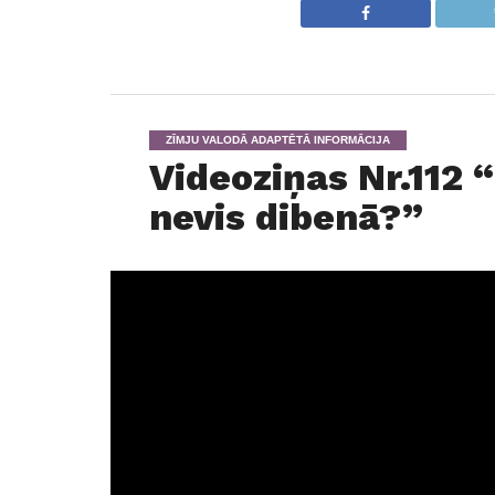
ZĪMJU VALODĀ ADAPTĒTĀ INFORMĀCIJA
Videoziņas Nr.112 
nevis dibenā?”