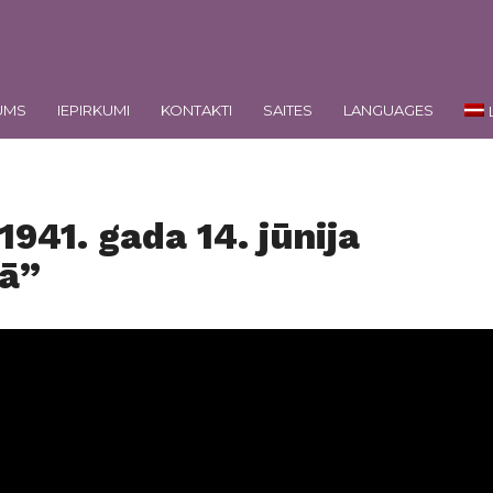
UMS
IEPIRKUMI
KONTAKTI
SAITES
LANGUAGES
1941. gada 14. jūnija
jā”