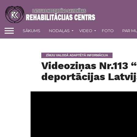
SĀKUMS
NODAĻAS
VIDEO
FOTO
PAR M
ZĪMJU VALODĀ ADAPTĒTĀ INFORMĀCIJA
Videoziņas Nr.113 “
deportācijas Latvi