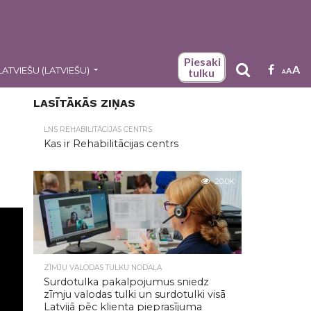
Piesaki
A
LATVIEŠU
(
LATVIEŠU
)
A
tulku
A
LASĪTĀKĀS ZIŅAS
LNS REHABILITĀCIJAS CENTRS
Kas ir Rehabilitācijas centrs
20.0K
ZĪMJU VALODAS TULKU NODAĻA
Surdotulka pakalpojumus sniedz
zīmju valodas tulki un surdotulki visā
Latvijā pēc klienta pieprasījuma