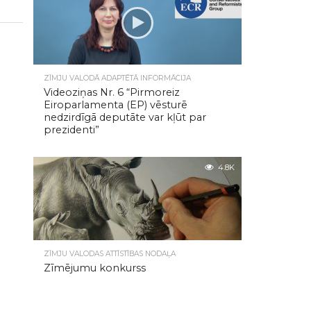
ZĪMJU VALODĀ ADAPTĒTĀ INFORMĀCIJA
Videoziņas Nr. 6 “Pirmoreiz
Eiroparlamenta (EP) vēsturē
nedzirdīgā deputāte var kļūt par
prezidenti”
4.8K
ZĪMJU VALODAS ATTĪSTĪBAS NODAĻA
Zīmējumu konkurss