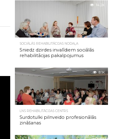
14.2K
SOCIĀLĀS REHABILITĀCIJAS NODAĻA
Sniedz dzirdes invalīdiem sociālās
rehabilitācijas pakalpojumus
8.1K
LNS REHABILITĀCIJAS CENTRS
Surdotulki pilnveido profesionālās
zināšanas