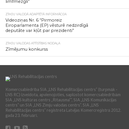
limfmezgli”
ZĪMJU VALODĀ ADAPTĒTĀ INFORMĀCIJA
Videoziņas Nr. 6 “Pirmoreiz
Eiroparlamenta (EP) vēsturē nedzirdīgā
deputāte var kļūt par prezidenti”
ZĪMJU VALODAS ATTĪSTĪBAS NODAĻA
Zīmējumu konkurss
Komercsabiedrība SIA „LNS Rehabilitācijas centrs” (turpmāk -
LNS RC) izveidota, apvienojoties, saplūstot komercsabiedrībām
SIA „LNS kultūras centrs „Rītausma””, SIA „LNS Komunikācijas
centrs” un SIA „LNS Zīmju valodas centrs”. SIA „LNS
Rehabilitācijas centrs” reģistrēta Latvijas Komercreģistrā 2012.
gada 23. februārī.