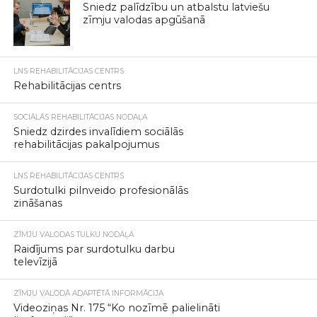
Sniedz palīdzību un atbalstu latviešu
zīmju valodas apgūšanā
LNS REHABILITĀCIJAS CENTRS
Rehabilitācijas centrs
SOCIĀLĀS REHABILITĀCIJAS NODAĻA
Sniedz dzirdes invalīdiem sociālās
rehabilitācijas pakalpojumus
LNS REHABILITĀCIJAS CENTRS
Surdotulki pilnveido profesionālās
zināšanas
ZĪMJU VALODAS TULKU NODAĻA
Raidījums par surdotulku darbu
televīzijā
ZĪMJU VALODĀ ADAPTĒTĀ INFORMĀCIJA
Videoziņas Nr. 175 “Ko nozīmē palielināti