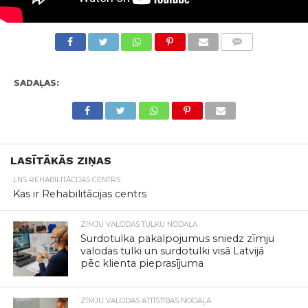
KOMENTĀRI
SADAĻAS:
LASĪTĀKĀS ZIŅAS
LNS REHABILITĀCIJAS CENTRS
Kas ir Rehabilitācijas centrs
ZĪMJU VALODAS TULKU NODAĻA
Surdotulka pakalpojumus sniedz zīmju
valodas tulki un surdotulki visā Latvijā
pēc klienta pieprasījuma
ZĪMJU VALODAS ATTĪSTĪBAS NODAĻA