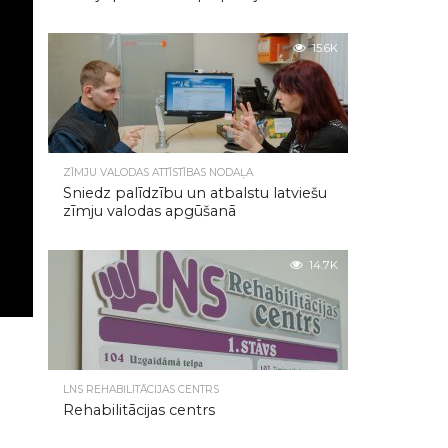
15.6K
ZĪMJU VALODAS ATTĪSTĪBAS NODAĻA
Sniedz palīdzību un atbalstu latviešu
zīmju valodas apgūšanā
14.7K
LNS REHABILITĀCIJAS CENTRS
Rehabilitācijas centrs