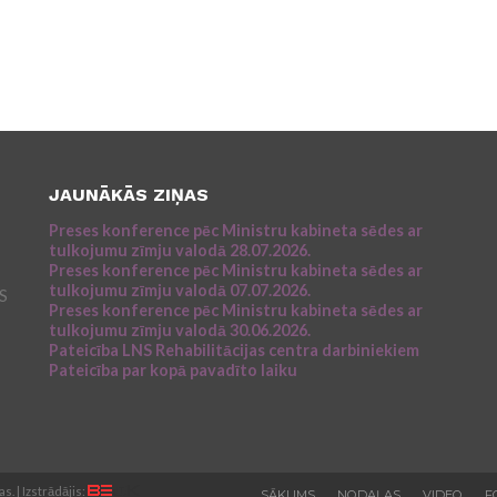
JAUNĀKĀS ZIŅAS
Preses konference pēc Ministru kabineta sēdes ar
tulkojumu zīmju valodā 28.07.2026.
Preses konference pēc Ministru kabineta sēdes ar
tulkojumu zīmju valodā 07.07.2026.
NS
Preses konference pēc Ministru kabineta sēdes ar
tulkojumu zīmju valodā 30.06.2026.
Pateicība LNS Rehabilitācijas centra darbiniekiem
Pateicība par kopā pavadīto laiku
. | Izstrādājis:
SĀKUMS
NODAĻAS
VIDEO
F