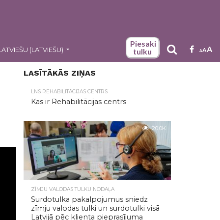
Piesaki
A
LATVIEŠU
(
LATVIEŠU
)
A
tulku
A
LASĪTĀKĀS ZIŅAS
LNS REHABILITĀCIJAS CENTRS
Kas ir Rehabilitācijas centrs
20.0K
ZĪMJU VALODAS TULKU NODAĻA
Surdotulka pakalpojumus sniedz
zīmju valodas tulki un surdotulki visā
Latvijā pēc klienta pieprasījuma