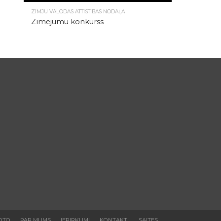
4.8K
ZĪMJU VALODAS ATTĪSTĪBAS NODAĻA
Zīmējumu konkurss
OTO
PAR MUMS
IEPIRKUMI
KONTAKTI
SAITES