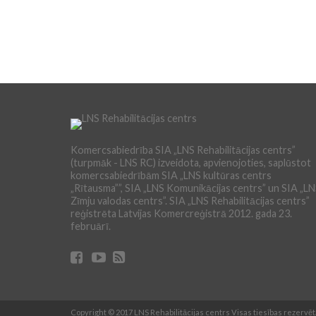
Komercsabiedrība SIA „LNS Rehabilitācijas centrs”
(turpmāk - LNS RC) izveidota, apvienojoties, saplūstot
komercsabiedrībām SIA „LNS kultūras centrs
„Rītausma””, SIA „LNS Komunikācijas centrs” un SIA „L
Zīmju valodas centrs”. SIA „LNS Rehabilitācijas centrs”
reģistrēta Latvijas Komercreģistrā 2012. gada 23.
februārī.
Copyright © 2017 LNS Rehabilitācijas centrs Visas tiesības rezervētas