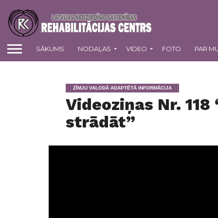
SĀKUMS
NODAĻAS
VIDEO
FOTO
PAR M
ZĪMJU VALODĀ ADAPTĒTĀ INFORMĀCIJA
Videoziņas Nr. 118 
strādāt”