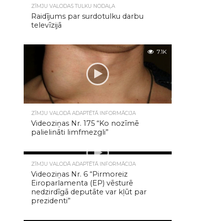
ZĪMJU VALODAS TULKU NODAĻA
Raidījums par surdotulku darbu
televīzijā
7.1K
ZĪMJU VALODĀ ADAPTĒTĀ INFORMĀCIJA
Videoziņas Nr. 175 “Ko nozīmē
palielināti limfmezgli”
5.1K
ZĪMJU VALODĀ ADAPTĒTĀ INFORMĀCIJA
Videoziņas Nr. 6 “Pirmoreiz
Eiroparlamenta (EP) vēsturē
nedzirdīgā deputāte var kļūt par
prezidenti”