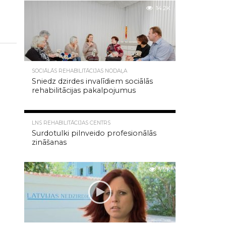
14.2K
SOCIĀLĀS REHABILITĀCIJAS NODAĻA
Sniedz dzirdes invalīdiem sociālās
rehabilitācijas pakalpojumus
8.1K
LNS REHABILITĀCIJAS CENTRS
Surdotulki pilnveido profesionālās
zināšanas
7.2K