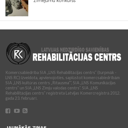
Zīmējumu konkurss
Komercsabiedrība SIA „LNS Rehabilitācijas centrs” (turpmāk -
LNS RC) izveidota, apvienojoties, saplūstot komercsabiedrībām
SIA „LNS kultūras centrs „Rītausma””, SIA „LNS Komunikācijas
centrs” un SIA „LNS Zīmju valodas centrs”. SIA „LNS
Rehabilitācijas centrs” reģistrēta Latvijas Komercreģistrā 2012.
gada 23. februārī.
JAUNĀKĀS ZIŅAS