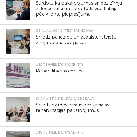
Surdotulka pakalpojumus sniedz zīmju
valodas tulki un surdotulki visā Latvijā
pēc klienta pieprasījuma
ZĪMJU VALODAS ATTĪSTĪBAS NODAĻA
Sniedz palīdzību un atbalstu latviešu
zīmju valodas apgūšanā
LNS REHABILITĀCIJAS CENTRS
Rehabilitācijas centrs
SOCIĀLĀS REHABILITĀCIJAS NODAĻA
Sniedz dzirdes invalīdiem sociālās
rehabilitācijas pakalpojumus
LNS REHABILITĀCIJAS CENTRS