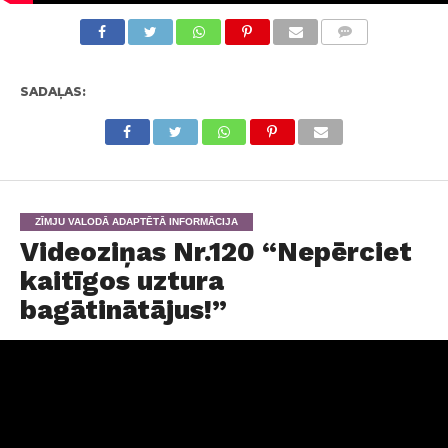
KOMENTĀRI
SADAĻAS:
ZĪMJU VALODĀ ADAPTĒTĀ INFORMĀCIJA
Videoziņas Nr.120 “Nepērciet
kaitīgos uztura
bagātinātājus!”