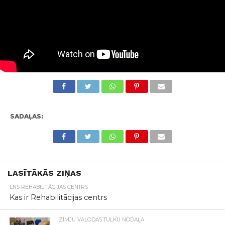
SADAĻAS:
LASĪTĀKĀS ZIŅAS
LNS REHABILITĀCIJAS CENTRS
Kas ir Rehabilitācijas centrs
ZĪMJU VALODAS TULKU NODAĻA