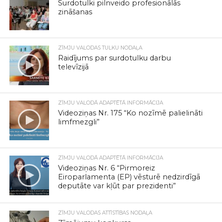
Surdotulki pilnveido profesionālās
zināšanas
ZĪMJU VALODAS TULKU NODAĻA
Raidījums par surdotulku darbu
televīzijā
ZĪMJU VALODĀ ADAPTĒTĀ INFORMĀCIJA
Videoziņas Nr. 175 “Ko nozīmē palielināti
limfmezgli”
ZĪMJU VALODĀ ADAPTĒTĀ INFORMĀCIJA
Videoziņas Nr. 6 “Pirmoreiz
Eiroparlamenta (EP) vēsturē nedzirdīgā
deputāte var kļūt par prezidenti”
ZĪMJU VALODAS ATTĪSTĪBAS NODAĻA