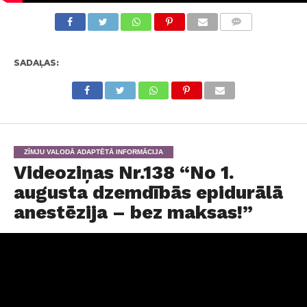
KOMENTĀRI
SADAĻAS:
ZĪMJU VALODĀ ADAPTĒTĀ INFORMĀCIJA
Videoziņas Nr.138 “No 1.
augusta dzemdībās epidurālā
anestēzija – bez maksas!”