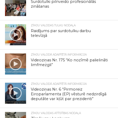
Surdotulki pilnveido profesionālās
zināšanas
ZĪMJU VALODAS TULKU NODAĻA
Raidījums par surdotulku darbu
televīzijā
ZĪMJU VALODĀ ADAPTĒTĀ INFORMĀCIJA
Videoziņas Nr. 175 “Ko nozīmē palielināti
limfmezgli”
ZĪMJU VALODĀ ADAPTĒTĀ INFORMĀCIJA
Videoziņas Nr. 6 “Pirmoreiz
Eiroparlamenta (EP) vēsturē nedzirdīgā
deputāte var kļūt par prezidenti”
ZĪMJU VALODAS ATTĪSTĪBAS NODAĻA