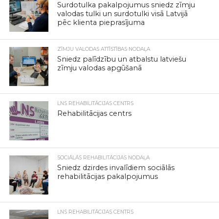
Surdotulka pakalpojumus sniedz zīmju
valodas tulki un surdotulki visā Latvijā
pēc klienta pieprasījuma
ZĪMJU VALODAS ATTĪSTĪBAS NODAĻA
Sniedz palīdzību un atbalstu latviešu
zīmju valodas apgūšanā
LNS REHABILITĀCIJAS CENTRS
Rehabilitācijas centrs
SOCIĀLĀS REHABILITĀCIJAS NODAĻA
Sniedz dzirdes invalīdiem sociālās
rehabilitācijas pakalpojumus
LNS REHABILITĀCIJAS CENTRS