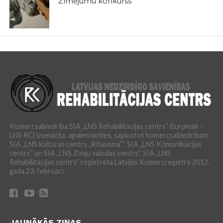
Zīmējumu konkurss
Komercsabiedrība SIA „LNS Rehabilitācijas centrs” (turpmāk -
LNS RC) izveidota, apvienojoties, saplūstot komercsabiedrībām
SIA „LNS kultūras centrs „Rītausma””, SIA „LNS Komunikācijas
centrs” un SIA „LNS Zīmju valodas centrs”. SIA „LNS
Rehabilitācijas centrs” reģistrēta Latvijas Komercreģistrā 2012.
gada 23. februārī.
JAUNĀKĀS ZIŅAS