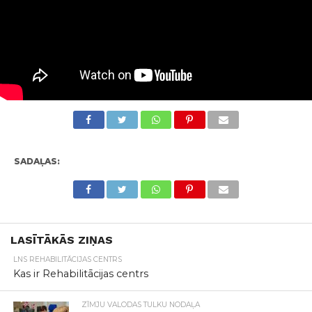
SADAĻAS:
LASĪTĀKĀS ZIŅAS
LNS REHABILITĀCIJAS CENTRS
Kas ir Rehabilitācijas centrs
ZĪMJU VALODAS TULKU NODAĻA