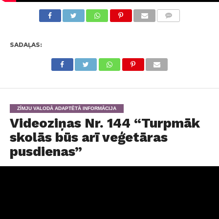
KOMENTĀRI
SADAĻAS:
ZĪMJU VALODĀ ADAPTĒTĀ INFORMĀCIJA
Videoziņas Nr. 144 “Turpmāk
skolās būs arī veģetāras
pusdienas”