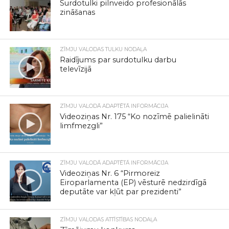
Surdotulki pilnveido profesionālās
zināšanas
ZĪMJU VALODAS TULKU NODAĻA
Raidījums par surdotulku darbu
televīzijā
ZĪMJU VALODĀ ADAPTĒTĀ INFORMĀCIJA
Videoziņas Nr. 175 “Ko nozīmē palielināti
limfmezgli”
ZĪMJU VALODĀ ADAPTĒTĀ INFORMĀCIJA
Videoziņas Nr. 6 “Pirmoreiz
Eiroparlamenta (EP) vēsturē nedzirdīgā
deputāte var kļūt par prezidenti”
ZĪMJU VALODAS ATTĪSTĪBAS NODAĻA