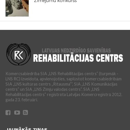
Zīmējumu konkurss
Komercsabiedrība SIA „LNS Rehabilitācijas centrs” (turpmāk -
LNS RC) izveidota, apvienojoties, saplūstot komercsabiedrībām
SIA „LNS kultūras centrs „Rītausma””, SIA „LNS Komunikācijas
centrs” un SIA „LNS Zīmju valodas centrs”. SIA „LNS
Rehabilitācijas centrs” reģistrēta Latvijas Komercreģistrā 2012.
gada 23. februārī.
JAUNĀKĀS ZIŅAS