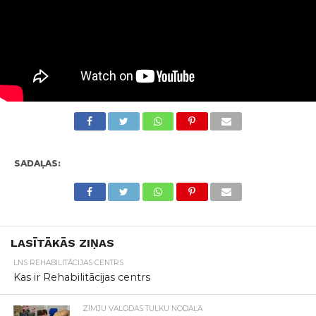
SADAĻAS:
LASĪTĀKĀS ZIŅAS
LNS REHABILITĀCIJAS CENTRS
Kas ir Rehabilitācijas centrs
ZĪMJU VALODAS TULKU NODAĻA