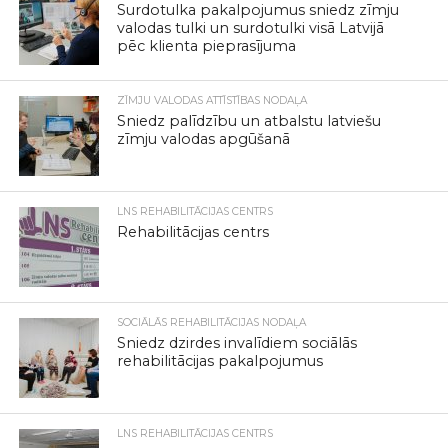
Surdotulka pakalpojumus sniedz zīmju
valodas tulki un surdotulki visā Latvijā
pēc klienta pieprasījuma
ZĪMJU VALODAS ATTĪSTĪBAS NODAĻA
Sniedz palīdzību un atbalstu latviešu
zīmju valodas apgūšanā
LNS REHABILITĀCIJAS CENTRS
Rehabilitācijas centrs
SOCIĀLĀS REHABILITĀCIJAS NODAĻA
Sniedz dzirdes invalīdiem sociālās
rehabilitācijas pakalpojumus
LNS REHABILITĀCIJAS CENTRS