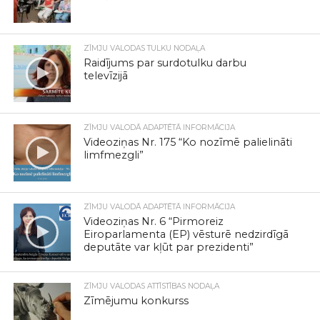
ZĪMJU VALODAS TULKU NODAĻA
Raidījums par surdotulku darbu
televīzijā
ZĪMJU VALODĀ ADAPTĒTĀ INFORMĀCIJA
Videoziņas Nr. 175 “Ko nozīmē palielināti
limfmezgli”
ZĪMJU VALODĀ ADAPTĒTĀ INFORMĀCIJA
Videoziņas Nr. 6 “Pirmoreiz
Eiroparlamenta (EP) vēsturē nedzirdīgā
deputāte var kļūt par prezidenti”
ZĪMJU VALODAS ATTĪSTĪBAS NODAĻA
Zīmējumu konkurss