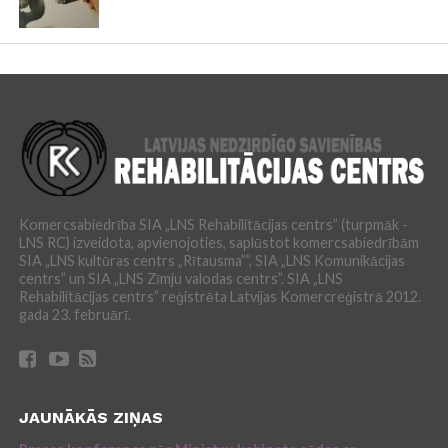
Komercsabiedrība SIA „LNS Rehabilitācijas centrs” (turpmāk -
LNS RC) izveidota, apvienojoties, saplūstot komercsabiedrībām
SIA „LNS kultūras centrs „Rītausma””, SIA „LNS Komunikācijas
centrs” un SIA „LNS Zīmju valodas centrs”. SIA „LNS
Rehabilitācijas centrs” reģistrēta Latvijas Komercreģistrā 2012.
gada 23. februārī.
JAUNĀKĀS ZIŅAS