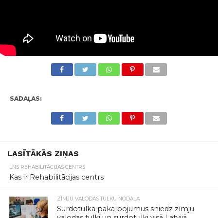
SADAĻAS:
LASĪTĀKĀS ZIŅAS
LNS REHABILITĀCIJAS CENTRS
Kas ir Rehabilitācijas centrs
ZĪMJU VALODAS TULKU NODAĻA
Surdotulka pakalpojumus sniedz zīmju
valodas tulki un surdotulki visā Latvijā