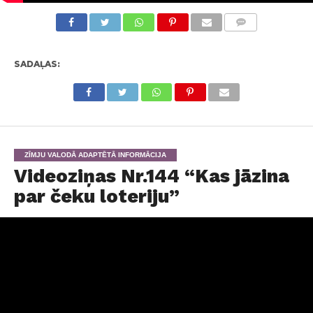
KOMENTĀRI
SADAĻAS:
ZĪMJU VALODĀ ADAPTĒTĀ INFORMĀCIJA
Videoziņas Nr.144 “Kas jāzina
par čeku loteriju”