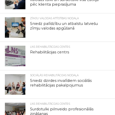
pēc klienta pieprasījuma
ZĪMJU VALODAS ATTĪSTĪBAS NODAĻA
Sniedz palīdzību un atbalstu latviešu
zīmju valodas apgūšanā
LNS REHABILITĀCIJAS CENTRS
Rehabilitācijas centrs
SOCIĀLĀS REHABILITĀCIJAS NODAĻA
Sniedz dzirdes invalīdiem sociālās
rehabilitācijas pakalpojumus
LNS REHABILITĀCIJAS CENTRS
Surdotulki pilnveido profesionālās
zināšanas