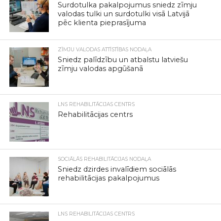
Surdotulka pakalpojumus sniedz zīmju
valodas tulki un surdotulki visā Latvijā
pēc klienta pieprasījuma
ZĪMJU VALODAS ATTĪSTĪBAS NODAĻA
Sniedz palīdzību un atbalstu latviešu
zīmju valodas apgūšanā
LNS REHABILITĀCIJAS CENTRS
Rehabilitācijas centrs
SOCIĀLĀS REHABILITĀCIJAS NODAĻA
Sniedz dzirdes invalīdiem sociālās
rehabilitācijas pakalpojumus
LNS REHABILITĀCIJAS CENTRS