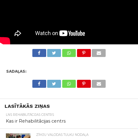
SADAĻAS:
LASĪTĀKĀS ZIŅAS
LNS REHABILITĀCIJAS CENTRS
Kas ir Rehabilitācijas centrs
ZĪMJU VALODAS TULKU NODAĻA