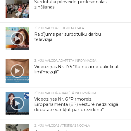
Surdotulki pilnveido profesionālās
zināšanas
ZĪMJU VALODAS TULKU NODAĻA
Raidījums par surdotulku darbu
televīzijā
ZĪMJU VALODĀ ADAPTĒTĀ INFORMĀCIJA
Videoziņas Nr. 175 “Ko nozīmē palielināti
limfmezgli”
ZĪMJU VALODĀ ADAPTĒTĀ INFORMĀCIJA
Videoziņas Nr. 6 “Pirmoreiz
Eiroparlamenta (EP) vēsturē nedzirdīgā
deputāte var kļūt par prezidenti”
ZĪMJU VALODAS ATTĪSTĪBAS NODAĻA