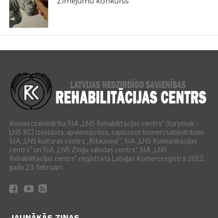
Zīmējumu konkurss
Komercsabiedrība SIA „LNS Rehabilitācijas centrs” (turpmāk -
LNS RC) izveidota, apvienojoties, saplūstot komercsabiedrībām
SIA „LNS kultūras centrs „Rītausma””, SIA „LNS Komunikācijas
centrs” un SIA „LNS Zīmju valodas centrs”. SIA „LNS
Rehabilitācijas centrs” reģistrēta Latvijas Komercreģistrā 2012.
gada 23. februārī.
JAUNĀKĀS ZIŅAS