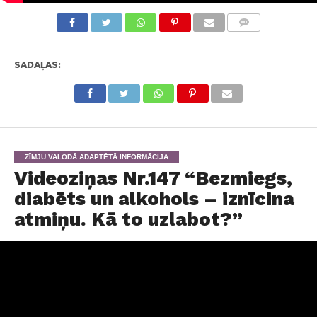
KOMENTĀRI
SADAĻAS:
ZĪMJU VALODĀ ADAPTĒTĀ INFORMĀCIJA
Videoziņas Nr.147 “Bezmiegs,
diabēts un alkohols – iznīcina
atmiņu. Kā to uzlabot?”