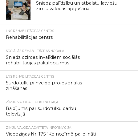
Sniedz palīdzību un atbalstu latviešu
zīmju valodas apgūšanā
LNS REHABILITĀCIJAS CENTRS
Rehabilitācijas centrs
SOCIĀLĀS REHABILITĀCIJAS NODAĻA
Sniedz dzirdes invalīdiem sociālās
rehabilitācijas pakalpojumus
LNS REHABILITĀCIJAS CENTRS
Surdotulki pilnveido profesionālās
zināšanas
ZĪMJU VALODAS TULKU NODAĻA
Raidījums par surdotulku darbu
televīzijā
ZĪMJU VALODĀ ADAPTĒTĀ INFORMĀCIJA
Videoziņas Nr. 175 “Ko nozīmē palielināti