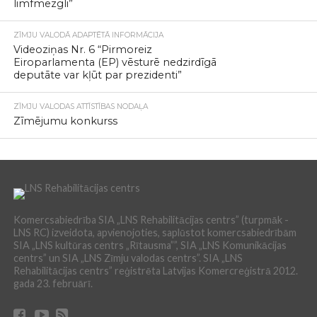
limfmezgli”
ZĪMJU VALODĀ ADAPTĒTĀ INFORMĀCIJA
Videoziņas Nr. 6 “Pirmoreiz
Eiroparlamenta (EP) vēsturē nedzirdīgā
deputāte var kļūt par prezidenti”
ZĪMJU VALODAS ATTĪSTĪBAS NODAĻA
Zīmējumu konkurss
Komercsabiedrība SIA „LNS Rehabilitācijas centrs” (turpmāk -
LNS RC) izveidota, apvienojoties, saplūstot komercsabiedrībām
SIA „LNS kultūras centrs „Rītausma””, SIA „LNS Komunikācijas
centrs” un SIA „LNS Zīmju valodas centrs”. SIA „LNS
Rehabilitācijas centrs” reģistrēta Latvijas Komercreģistrā 2012.
gada 23. februārī.