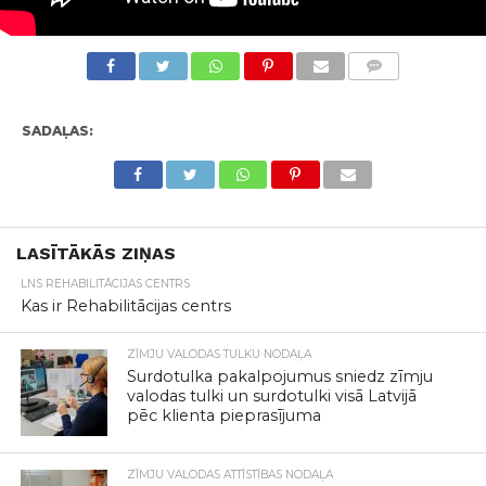
KOMENTĀRI
SADAĻAS:
LASĪTĀKĀS ZIŅAS
LNS REHABILITĀCIJAS CENTRS
Kas ir Rehabilitācijas centrs
ZĪMJU VALODAS TULKU NODAĻA
Surdotulka pakalpojumus sniedz zīmju
valodas tulki un surdotulki visā Latvijā
pēc klienta pieprasījuma
ZĪMJU VALODAS ATTĪSTĪBAS NODAĻA