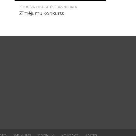
4.8K
ZĪMJU VALODAS ATTĪSTĪBAS NODAĻA
Zīmējumu konkurss
OTO
PAR MUMS
IEPIRKUMI
KONTAKTI
SAITES