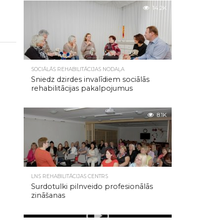
14.2K
SOCIĀLĀS REHABILITĀCIJAS NODAĻA
Sniedz dzirdes invalīdiem sociālās
rehabilitācijas pakalpojumus
8.1K
LNS REHABILITĀCIJAS CENTRS
Surdotulki pilnveido profesionālās
zināšanas