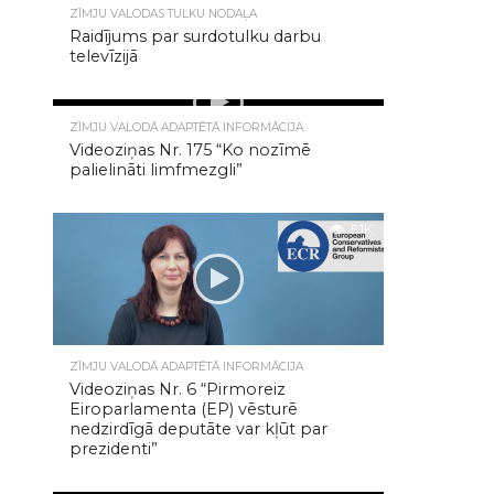
7.2K
ZĪMJU VALODAS TULKU NODAĻA
Raidījums par surdotulku darbu
televīzijā
7.1K
ZĪMJU VALODĀ ADAPTĒTĀ INFORMĀCIJA
Videoziņas Nr. 175 “Ko nozīmē
palielināti limfmezgli”
5.1K
ZĪMJU VALODĀ ADAPTĒTĀ INFORMĀCIJA
Videoziņas Nr. 6 “Pirmoreiz
Eiroparlamenta (EP) vēsturē
nedzirdīgā deputāte var kļūt par
prezidenti”