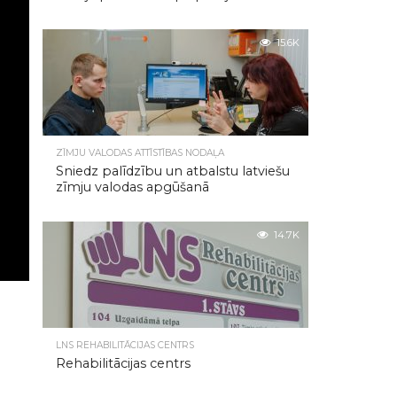
15.6K
ZĪMJU VALODAS ATTĪSTĪBAS NODAĻA
Sniedz palīdzību un atbalstu latviešu
zīmju valodas apgūšanā
14.7K
LNS REHABILITĀCIJAS CENTRS
Rehabilitācijas centrs