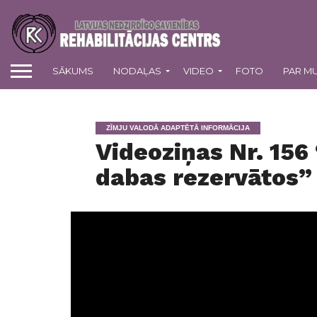
SĀKUMS
NODAĻAS
VIDEO
FOTO
PAR M
ZĪMJU VALODĀ ADAPTĒTĀ INFORMĀCIJA
Videoziņas Nr. 156
dabas rezervātos”