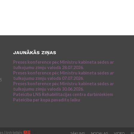
JAUNĀKĀS ZIŅAS
Preses konference pēc Ministru kabineta sēdes ar
tulkojumu zīmju valodā 28.07.2026.
Preses konference pēc Ministru kabineta sēdes ar
tulkojumu zīmju valodā 07.07.2026.
NS
Preses konference pēc Ministru kabineta sēdes ar
tulkojumu zīmju valodā 30.06.2026.
Pateicība LNS Rehabilitācijas centra darbiniekiem
Pateicība par kopā pavadīto laiku
. | Izstrādājis:
SĀKUMS
NODAĻAS
VIDEO
F