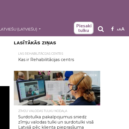
Piesaki
A
LATVIEŠU
(
LATVIEŠU
)
A
tulku
A
LASĪTĀKĀS ZIŅAS
LNS REHABILITĀCIJAS CENTRS
Kas ir Rehabilitācijas centrs
20.0K
ZĪMJU VALODAS TULKU NODAĻA
Surdotulka pakalpojumus sniedz
zīmju valodas tulki un surdotulki visā
Latvijā pēc klienta pieprasījuma