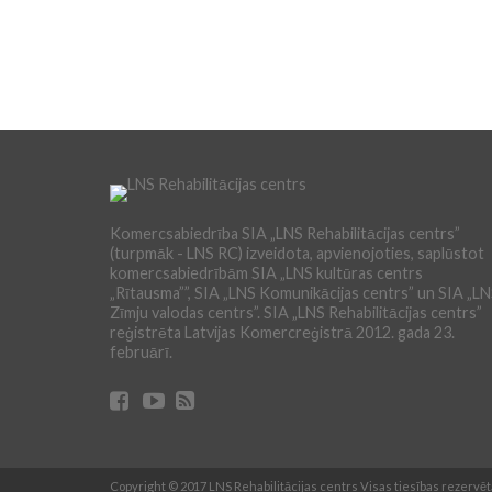
Komercsabiedrība SIA „LNS Rehabilitācijas centrs”
(turpmāk - LNS RC) izveidota, apvienojoties, saplūstot
komercsabiedrībām SIA „LNS kultūras centrs
„Rītausma””, SIA „LNS Komunikācijas centrs” un SIA „L
Zīmju valodas centrs”. SIA „LNS Rehabilitācijas centrs”
reģistrēta Latvijas Komercreģistrā 2012. gada 23.
februārī.
Copyright © 2017 LNS Rehabilitācijas centrs Visas tiesības rezervētas