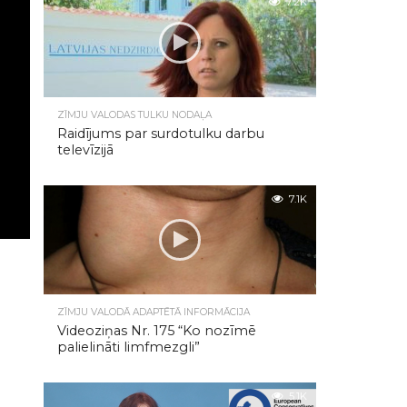
7.2K
ZĪMJU VALODAS TULKU NODAĻA
Raidījums par surdotulku darbu
televīzijā
7.1K
ZĪMJU VALODĀ ADAPTĒTĀ INFORMĀCIJA
Videoziņas Nr. 175 “Ko nozīmē
palielināti limfmezgli”
5.1K