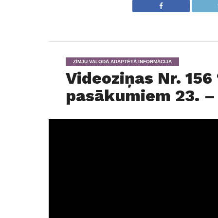
ZĪMJU VALODĀ ADAPTĒTĀ INFORMĀCIJA
Videoziņas Nr. 156
pasākumiem 23. – 