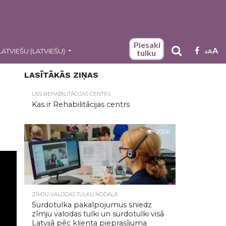
Piesaki
A
LATVIEŠU
(
LATVIEŠU
)
A
tulku
A
LASĪTĀKĀS ZIŅAS
LNS REHABILITĀCIJAS CENTRS
Kas ir Rehabilitācijas centrs
20.0K
ZĪMJU VALODAS TULKU NODAĻA
Surdotulka pakalpojumus sniedz
zīmju valodas tulki un surdotulki visā
Latvijā pēc klienta pieprasījuma