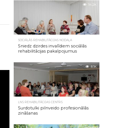
14.2K
SOCIĀLĀS REHABILITĀCIJAS NODAĻA
Sniedz dzirdes invalīdiem sociālās
rehabilitācijas pakalpojumus
8.1K
LNS REHABILITĀCIJAS CENTRS
Surdotulki pilnveido profesionālās
zināšanas