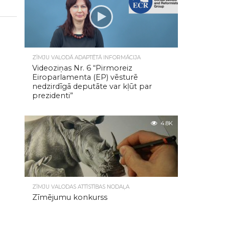
ZĪMJU VALODĀ ADAPTĒTĀ INFORMĀCIJA
Videoziņas Nr. 6 “Pirmoreiz
Eiroparlamenta (EP) vēsturē
nedzirdīgā deputāte var kļūt par
prezidenti”
4.8K
ZĪMJU VALODAS ATTĪSTĪBAS NODAĻA
Zīmējumu konkurss