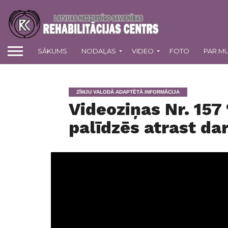
SĀKUMS
NODAĻAS
VIDEO
FOTO
PAR M
ZĪMJU VALODĀ ADAPTĒTĀ INFORMĀCIJA
Videoziņas Nr. 157
palīdzēs atrast da