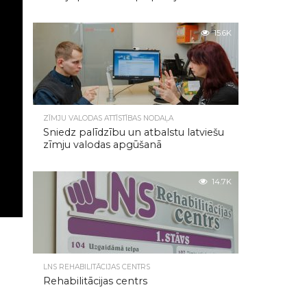
15.6K
ZĪMJU VALODAS ATTĪSTĪBAS NODAĻA
Sniedz palīdzību un atbalstu latviešu
zīmju valodas apgūšanā
14.7K
LNS REHABILITĀCIJAS CENTRS
Rehabilitācijas centrs