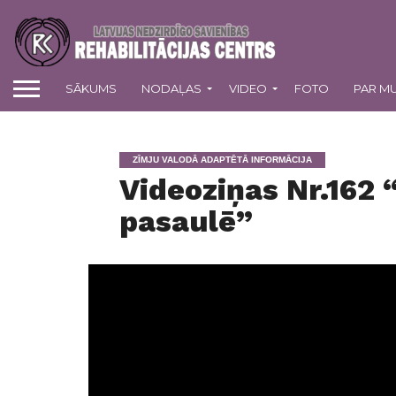
SĀKUMS
NODAĻAS
VIDEO
FOTO
PAR M
ZĪMJU VALODĀ ADAPTĒTĀ INFORMĀCIJA
Videoziņas Nr.162 
pasaulē”