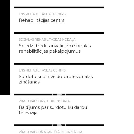
14.7K
LNS REHABILITĀCIJAS CENTRS
Rehabilitācijas centrs
14.1K
SOCIĀLĀS REHABILITĀCIJAS NODAĻA
Sniedz dzirdes invalīdiem sociālās
rehabilitācijas pakalpojumus
8.1K
LNS REHABILITĀCIJAS CENTRS
Surdotulki pilnveido profesionālās
zināšanas
7.2K
ZĪMJU VALODAS TULKU NODAĻA
Raidījums par surdotulku darbu
televīzijā
7.1K
ZĪMJU VALODĀ ADAPTĒTĀ INFORMĀCIJA