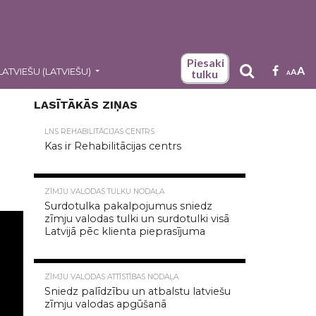
Piesaki
A
LATVIEŠU
(
LATVIEŠU
)
A
tulku
A
LASĪTĀKĀS ZIŅAS
LNS REHABILITĀCIJAS CENTRS
Kas ir Rehabilitācijas centrs
20.0K
ZĪMJU VALODAS TULKU NODAĻA
Surdotulka pakalpojumus sniedz
zīmju valodas tulki un surdotulki visā
Latvijā pēc klienta pieprasījuma
15.6K
ZĪMJU VALODAS ATTĪSTĪBAS NODAĻA
Sniedz palīdzību un atbalstu latviešu
zīmju valodas apgūšanā