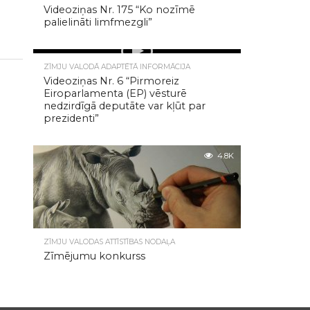
Videoziņas Nr. 175 “Ko nozīmē
palielināti limfmezgli”
5.1K
ZĪMJU VALODĀ ADAPTĒTĀ INFORMĀCIJA
Videoziņas Nr. 6 “Pirmoreiz
Eiroparlamenta (EP) vēsturē
nedzirdīgā deputāte var kļūt par
prezidenti”
4.8K
ZĪMJU VALODAS ATTĪSTĪBAS NODAĻA
Zīmējumu konkurss