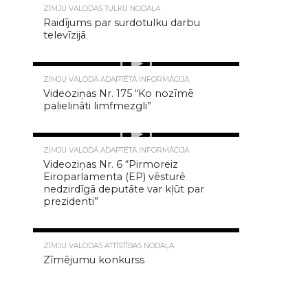
ZĪMJU VALODAS TULKU NODAĻA
Raidījums par surdotulku darbu
televīzijā
7.1K
ZĪMJU VALODĀ ADAPTĒTĀ INFORMĀCIJA
Videoziņas Nr. 175 “Ko nozīmē
palielināti limfmezgli”
5.1K
ZĪMJU VALODĀ ADAPTĒTĀ INFORMĀCIJA
Videoziņas Nr. 6 “Pirmoreiz
Eiroparlamenta (EP) vēsturē
nedzirdīgā deputāte var kļūt par
prezidenti”
4.8K
ZĪMJU VALODAS ATTĪSTĪBAS NODAĻA
Zīmējumu konkurss