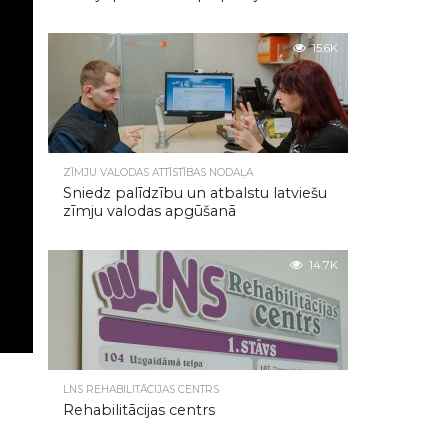
15.6K
ZĪMJU VALODAS ATTĪSTĪBAS NODAĻA
Sniedz palīdzību un atbalstu latviešu
zīmju valodas apgūšanā
14.7K
LNS REHABILITĀCIJAS CENTRS
Rehabilitācijas centrs