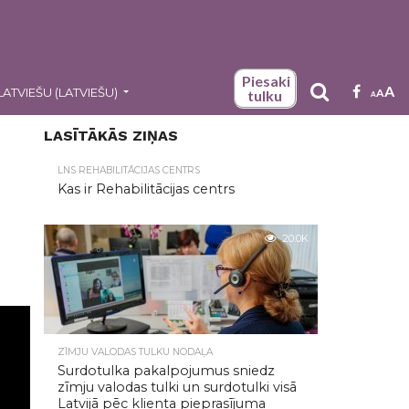
Piesaki
A
LATVIEŠU
(
LATVIEŠU
)
A
tulku
A
LASĪTĀKĀS ZIŅAS
LNS REHABILITĀCIJAS CENTRS
Kas ir Rehabilitācijas centrs
20.0K
ZĪMJU VALODAS TULKU NODAĻA
Surdotulka pakalpojumus sniedz
zīmju valodas tulki un surdotulki visā
Latvijā pēc klienta pieprasījuma