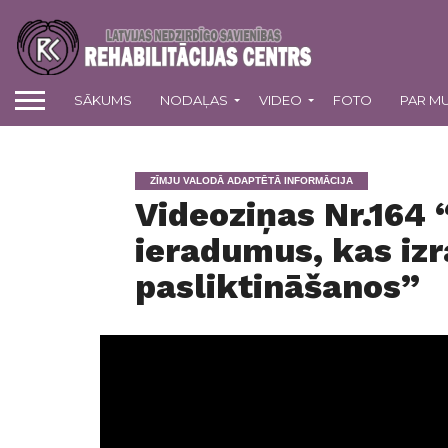
SĀKUMS
NODAĻAS
VIDEO
FOTO
PAR M
ZĪMJU VALODĀ ADAPTĒTĀ INFORMĀCIJA
Videoziņas Nr.164 
ieradumus, kas izr
pasliktināšanos”