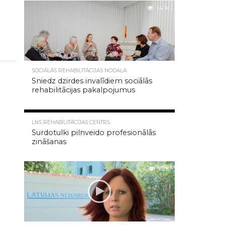
14.1K
SOCIĀLĀS REHABILITĀCIJAS NODAĻA
Sniedz dzirdes invalīdiem sociālās
rehabilitācijas pakalpojumus
8.1K
LNS REHABILITĀCIJAS CENTRS
Surdotulki pilnveido profesionālās
zināšanas
7.2K