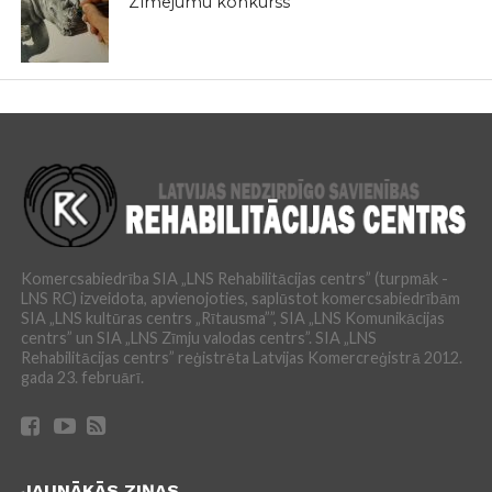
Zīmējumu konkurss
Komercsabiedrība SIA „LNS Rehabilitācijas centrs” (turpmāk -
LNS RC) izveidota, apvienojoties, saplūstot komercsabiedrībām
SIA „LNS kultūras centrs „Rītausma””, SIA „LNS Komunikācijas
centrs” un SIA „LNS Zīmju valodas centrs”. SIA „LNS
Rehabilitācijas centrs” reģistrēta Latvijas Komercreģistrā 2012.
gada 23. februārī.
JAUNĀKĀS ZIŅAS