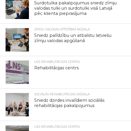
Surdotulka pakalpojumus sniedz zīmju
valodas tulki un surdotulki visā Latvijā
pēc klienta pieprasījuma
ZĪMJU VALODAS ATTĪSTĪBAS NODAĻA
Sniedz palīdzību un atbalstu latviešu
zīmju valodas apgūšanā
LNS REHABILITĀCIJAS CENTRS
Rehabilitācijas centrs
SOCIĀLĀS REHABILITĀCIJAS NODAĻA
Sniedz dzirdes invalīdiem sociālās
rehabilitācijas pakalpojumus
LNS REHABILITĀCIJAS CENTRS