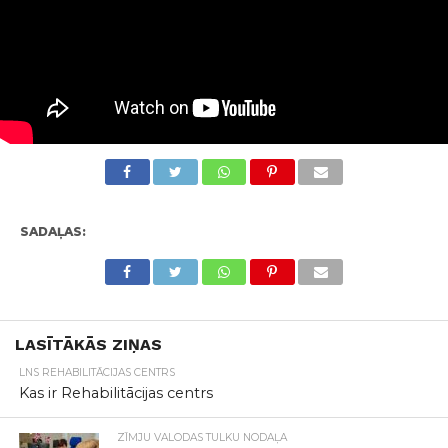
SADAĻAS:
LASĪTĀKĀS ZIŅAS
LNS REHABILITĀCIJAS CENTRS
Kas ir Rehabilitācijas centrs
ZĪMJU VALODAS TULKU NODAĻA