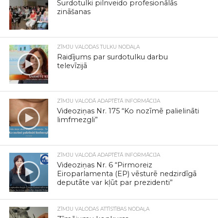
Surdotulki pilnveido profesionālās
zināšanas
ZĪMJU VALODAS TULKU NODAĻA
Raidījums par surdotulku darbu
televīzijā
ZĪMJU VALODĀ ADAPTĒTĀ INFORMĀCIJA
Videoziņas Nr. 175 “Ko nozīmē palielināti
limfmezgli”
ZĪMJU VALODĀ ADAPTĒTĀ INFORMĀCIJA
Videoziņas Nr. 6 “Pirmoreiz
Eiroparlamenta (EP) vēsturē nedzirdīgā
deputāte var kļūt par prezidenti”
ZĪMJU VALODAS ATTĪSTĪBAS NODAĻA