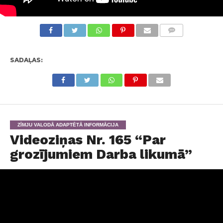
KOMENTĀRI
SADAĻAS:
ZĪMJU VALODĀ ADAPTĒTĀ INFORMĀCIJA
Videoziņas Nr. 165 “Par
grozījumiem Darba likumā”