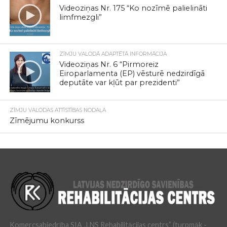
Videoziņas Nr. 175 “Ko nozīmē palielināti
limfmezgli”
ZĪMJU VALODĀ ADAPTĒTĀ INFORMĀCIJA
Videoziņas Nr. 6 “Pirmoreiz
Eiroparlamenta (EP) vēsturē nedzirdīgā
deputāte var kļūt par prezidenti”
ZĪMJU VALODAS ATTĪSTĪBAS NODAĻA
Zīmējumu konkurss
Komercsabiedrība SIA „LNS Rehabilitācijas centrs” (turpmāk -