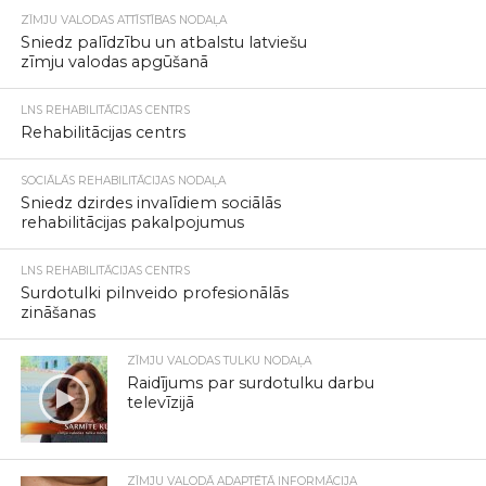
ZĪMJU VALODAS ATTĪSTĪBAS NODAĻA
Sniedz palīdzību un atbalstu latviešu
zīmju valodas apgūšanā
LNS REHABILITĀCIJAS CENTRS
Rehabilitācijas centrs
SOCIĀLĀS REHABILITĀCIJAS NODAĻA
Sniedz dzirdes invalīdiem sociālās
rehabilitācijas pakalpojumus
LNS REHABILITĀCIJAS CENTRS
Surdotulki pilnveido profesionālās
zināšanas
ZĪMJU VALODAS TULKU NODAĻA
Raidījums par surdotulku darbu
televīzijā
ZĪMJU VALODĀ ADAPTĒTĀ INFORMĀCIJA