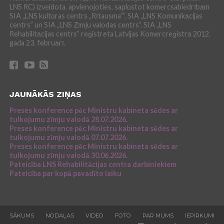
LNS RC) izveidota, apvienojoties, saplūstot komercsabiedrībām
SIA „LNS kultūras centrs „Rītausma””, SIA „LNS Komunikācijas
centrs” un SIA „LNS Zīmju valodas centrs”. SIA „LNS
Rehabilitācijas centrs” reģistrēta Latvijas Komercreģistrā 2012.
gada 23. februārī.
JAUNĀKĀS ZIŅAS
Preses konference pēc Ministru kabineta sēdes ar
tulkojumu zīmju valodā 28.07.2026.
Preses konference pēc Ministru kabineta sēdes ar
tulkojumu zīmju valodā 07.07.2026.
Preses konference pēc Ministru kabineta sēdes ar
tulkojumu zīmju valodā 30.06.2026.
Pateicība LNS Rehabilitācijas centra darbiniekiem
Pateicība par kopā pavadīto laiku
SĀKUMS
NODAĻAS
VIDEO
FOTO
PAR MUMS
IEPIRKUMI