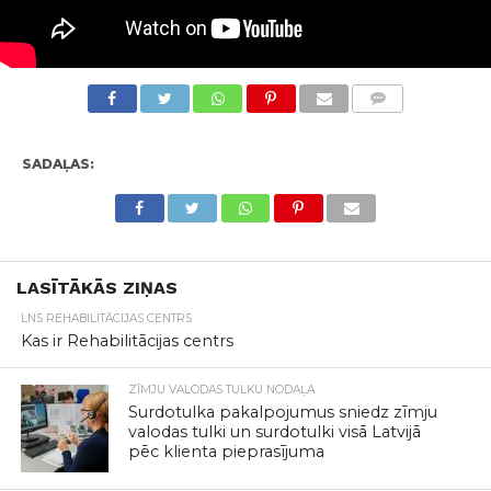
KOMENTĀRI
SADAĻAS:
LASĪTĀKĀS ZIŅAS
LNS REHABILITĀCIJAS CENTRS
Kas ir Rehabilitācijas centrs
ZĪMJU VALODAS TULKU NODAĻA
Surdotulka pakalpojumus sniedz zīmju
valodas tulki un surdotulki visā Latvijā
pēc klienta pieprasījuma