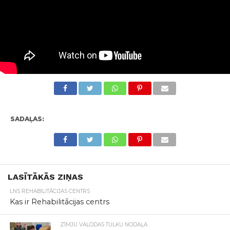
SADAĻAS:
LASĪTĀKĀS ZIŅAS
LNS REHABILITĀCIJAS CENTRS
Kas ir Rehabilitācijas centrs
ZĪMJU VALODAS TULKU NODAĻA