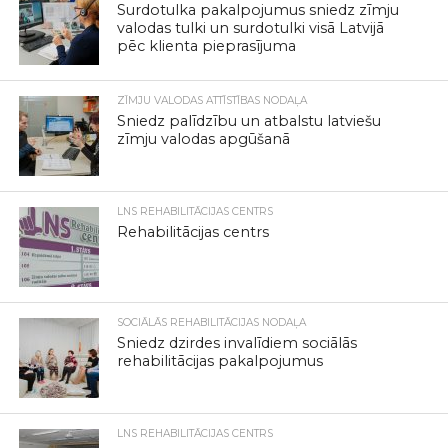
Surdotulka pakalpojumus sniedz zīmju
valodas tulki un surdotulki visā Latvijā
pēc klienta pieprasījuma
ZĪMJU VALODAS ATTĪSTĪBAS NODAĻA
Sniedz palīdzību un atbalstu latviešu
zīmju valodas apgūšanā
LNS REHABILITĀCIJAS CENTRS
Rehabilitācijas centrs
SOCIĀLĀS REHABILITĀCIJAS NODAĻA
Sniedz dzirdes invalīdiem sociālās
rehabilitācijas pakalpojumus
LNS REHABILITĀCIJAS CENTRS