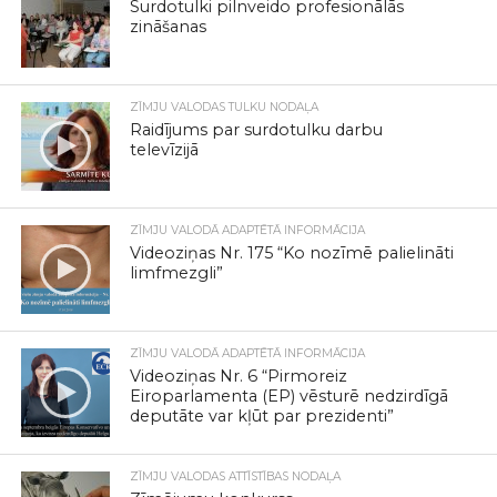
Surdotulki pilnveido profesionālās
zināšanas
ZĪMJU VALODAS TULKU NODAĻA
Raidījums par surdotulku darbu
televīzijā
ZĪMJU VALODĀ ADAPTĒTĀ INFORMĀCIJA
Videoziņas Nr. 175 “Ko nozīmē palielināti
limfmezgli”
ZĪMJU VALODĀ ADAPTĒTĀ INFORMĀCIJA
Videoziņas Nr. 6 “Pirmoreiz
Eiroparlamenta (EP) vēsturē nedzirdīgā
deputāte var kļūt par prezidenti”
ZĪMJU VALODAS ATTĪSTĪBAS NODAĻA