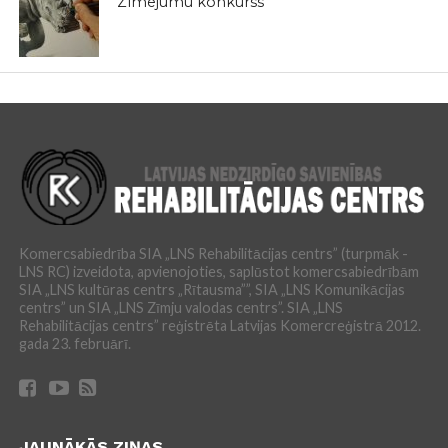
Zīmējumu konkurss
Komercsabiedrība SIA „LNS Rehabilitācijas centrs” (turpmāk -
LNS RC) izveidota, apvienojoties, saplūstot komercsabiedrībām
SIA „LNS kultūras centrs „Rītausma””, SIA „LNS Komunikācijas
centrs” un SIA „LNS Zīmju valodas centrs”. SIA „LNS
Rehabilitācijas centrs” reģistrēta Latvijas Komercreģistrā 2012.
gada 23. februārī.
JAUNĀKĀS ZIŅAS