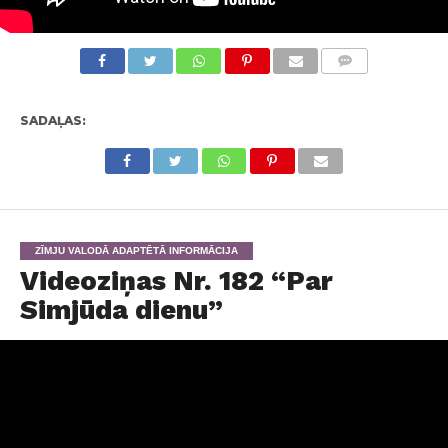
KOMENTĀRI
SADAĻAS:
ZĪMJU VALODĀ ADAPTĒTĀ INFORMĀCIJA
Videoziņas Nr. 182 “Par
Simjūda dienu”