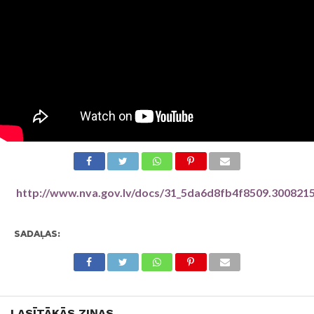
http://www.nva.gov.lv/docs/31_5da6d8fb4f8509.300821
SADAĻAS:
LASĪTĀKĀS ZIŅAS