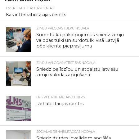
LNS REHABILITĀCIJAS CENTRS
Kas ir Rehabilitācijas centrs
ZĪMJU VALODAS TULKU NODAĻA
Surdotulka pakalpojumus sniedz zīmju
valodas tulki un surdotulki visā Latvijā
pēc klienta pieprasījuma
ZĪMJU VALODAS ATTĪSTĪBAS NODAĻA
Sniedz palīdzību un atbalstu latviešu
zīmju valodas apgūšanā
LNS REHABILITĀCIJAS CENTRS
Rehabilitācijas centrs
SOCIĀLĀS REHABILITĀCIJAS NODAĻA
Sniedz dzirdes invalīdiem sociālās