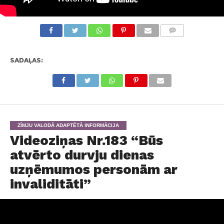
KOMENTĀRI
SADAĻAS:
ZĪMJU VALODĀ ADAPTĒTĀ INFORMĀCIJA
Videoziņas Nr.183 “Būs
atvērto durvju dienas
uzņēmumos personām ar
invaliditāti”