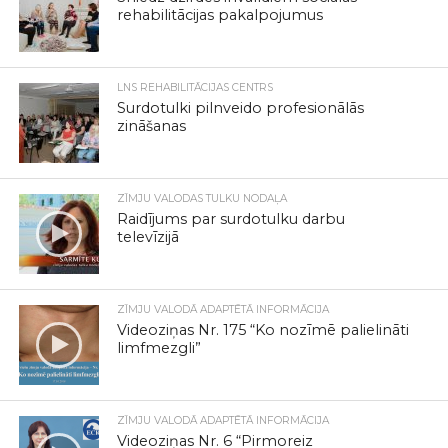
rehabilitācijas pakalpojumus
LNS REHABILITĀCIJAS CENTRS
Surdotulki pilnveido profesionālās
zināšanas
ZĪMJU VALODAS TULKU NODAĻA
Raidījums par surdotulku darbu
televīzijā
ZĪMJU VALODĀ ADAPTĒTĀ INFORMĀCIJA
Videoziņas Nr. 175 “Ko nozīmē palielināti
limfmezgli”
ZĪMJU VALODĀ ADAPTĒTĀ INFORMĀCIJA
Videoziņas Nr. 6 “Pirmoreiz