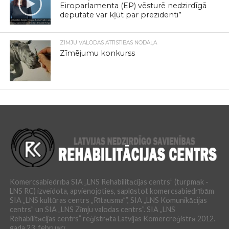
Eiroparlamenta (EP) vēsturē nedzirdīgā
deputāte var kļūt par prezidenti”
ZĪMJU VALODAS ATTĪSTĪBAS NODAĻA
Zīmējumu konkurss
Komercsabiedrība SIA „LNS Rehabilitācijas centrs” (turpmāk -
LNS RC) izveidota, apvienojoties, saplūstot komercsabiedrībām
SIA „LNS kultūras centrs „Rītausma””, SIA „LNS Komunikācijas
centrs” un SIA „LNS Zīmju valodas centrs”. SIA „LNS
Rehabilitācijas centrs” reģistrēta Latvijas Komercreģistrā 2012.
gada 23. februārī.