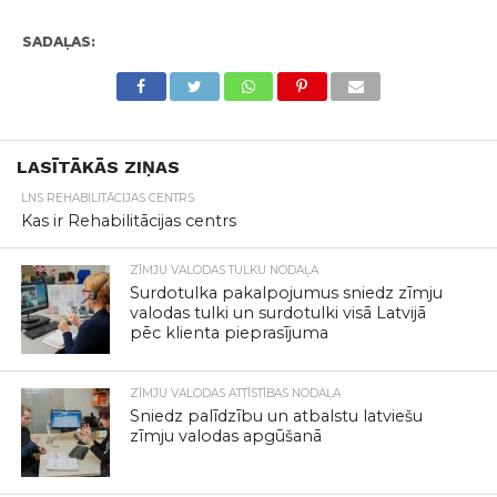
SADAĻAS:
LASĪTĀKĀS ZIŅAS
LNS REHABILITĀCIJAS CENTRS
Kas ir Rehabilitācijas centrs
ZĪMJU VALODAS TULKU NODAĻA
Surdotulka pakalpojumus sniedz zīmju
valodas tulki un surdotulki visā Latvijā
pēc klienta pieprasījuma
ZĪMJU VALODAS ATTĪSTĪBAS NODAĻA
Sniedz palīdzību un atbalstu latviešu
zīmju valodas apgūšanā