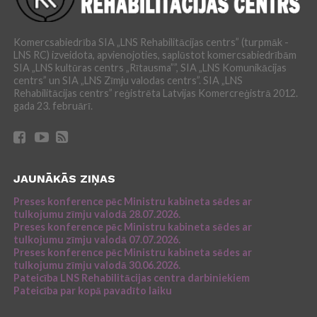
Komercsabiedrība SIA „LNS Rehabilitācijas centrs” (turpmāk -
LNS RC) izveidota, apvienojoties, saplūstot komercsabiedrībām
SIA „LNS kultūras centrs „Rītausma””, SIA „LNS Komunikācijas
centrs” un SIA „LNS Zīmju valodas centrs”. SIA „LNS
Rehabilitācijas centrs” reģistrēta Latvijas Komercreģistrā 2012.
gada 23. februārī.
JAUNĀKĀS ZIŅAS
Preses konference pēc Ministru kabineta sēdes ar
tulkojumu zīmju valodā 28.07.2026.
Preses konference pēc Ministru kabineta sēdes ar
tulkojumu zīmju valodā 07.07.2026.
Preses konference pēc Ministru kabineta sēdes ar
tulkojumu zīmju valodā 30.06.2026.
Pateicība LNS Rehabilitācijas centra darbiniekiem
Pateicība par kopā pavadīto laiku