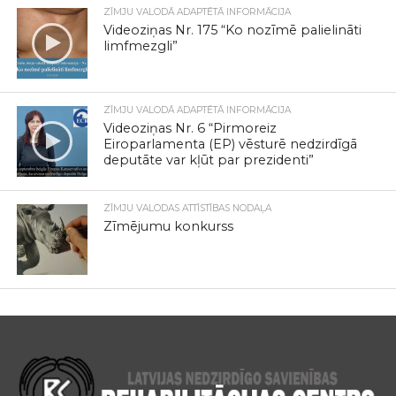
ZĪMJU VALODĀ ADAPTĒTĀ INFORMĀCIJA
Videoziņas Nr. 175 “Ko nozīmē palielināti
limfmezgli”
ZĪMJU VALODĀ ADAPTĒTĀ INFORMĀCIJA
Videoziņas Nr. 6 “Pirmoreiz
Eiroparlamenta (EP) vēsturē nedzirdīgā
deputāte var kļūt par prezidenti”
ZĪMJU VALODAS ATTĪSTĪBAS NODAĻA
Zīmējumu konkurss