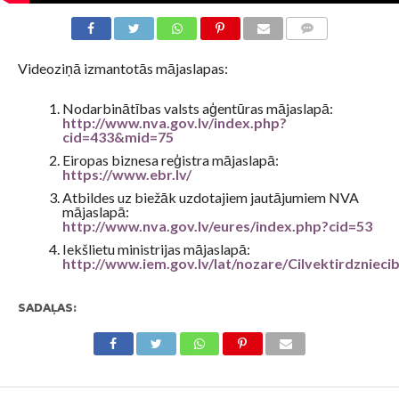
KOMENTĀRI
Videoziņā izmantotās mājaslapas:
Nodarbinātības valsts aģentūras mājaslapā:
http://www.nva.gov.lv/index.php?
cid=433&mid=75
Eiropas biznesa reģistra mājaslapā:
https://www.ebr.lv/
Atbildes uz biežāk uzdotajiem jautājumiem NVA
mājaslapā:
http://www.nva.gov.lv/eures/index.php?cid=53
Iekšlietu ministrijas mājaslapā:
http://www.iem.gov.lv/lat/nozare/Cilvektirdznieci
SADAĻAS: