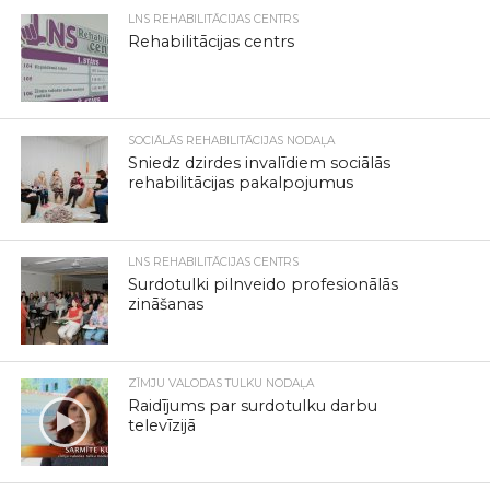
LNS REHABILITĀCIJAS CENTRS
Rehabilitācijas centrs
SOCIĀLĀS REHABILITĀCIJAS NODAĻA
Sniedz dzirdes invalīdiem sociālās
rehabilitācijas pakalpojumus
LNS REHABILITĀCIJAS CENTRS
Surdotulki pilnveido profesionālās
zināšanas
ZĪMJU VALODAS TULKU NODAĻA
Raidījums par surdotulku darbu
televīzijā