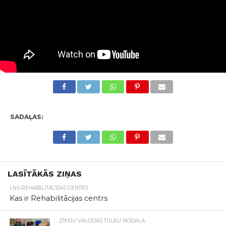
SADAĻAS:
LASĪTĀKĀS ZIŅAS
LNS REHABILITĀCIJAS CENTRS
Kas ir Rehabilitācijas centrs
ZĪMJU VALODAS TULKU NODAĻA