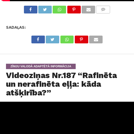
KOMENTĀRI
SADAĻAS:
ZĪMJU VALODĀ ADAPTĒTĀ INFORMĀCIJA
Videoziņas Nr.187 “Rafinēta
un nerafinēta eļļa: kāda
atšķirība?”