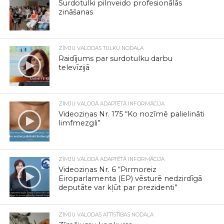
Surdotulki pilnveido profesionālās
zināšanas
ZĪMJU VALODAS TULKU NODAĻA
Raidījums par surdotulku darbu
televīzijā
ZĪMJU VALODĀ ADAPTĒTĀ INFORMĀCIJA
Videoziņas Nr. 175 “Ko nozīmē palielināti
limfmezgli”
ZĪMJU VALODĀ ADAPTĒTĀ INFORMĀCIJA
Videoziņas Nr. 6 “Pirmoreiz
Eiroparlamenta (EP) vēsturē nedzirdīgā
deputāte var kļūt par prezidenti”
ZĪMJU VALODAS ATTĪSTĪBAS NODAĻA