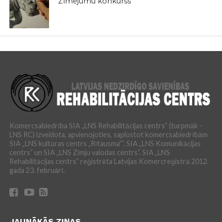
Zīmējumu konkurss
Komercsabiedrība SIA „LNS Rehabilitācijas centrs” (turpmāk -
LNS RC) izveidota, apvienojoties, saplūstot komercsabiedrībām
SIA „LNS kultūras centrs „Rītausma””, SIA „LNS Komunikācijas
centrs” un SIA „LNS Zīmju valodas centrs”. SIA „LNS
Rehabilitācijas centrs” reģistrēta Latvijas Komercreģistrā 2012.
gada 23. februārī.
JAUNĀKĀS ZIŅAS