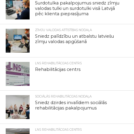
Surdotulka pakalpojumus sniedz zīmju
valodas tulki un surdotulki visā Latvijā
pēc klienta pieprasījuma
ZĪMJU VALODAS ATTĪSTĪBAS NODAĻA
Sniedz palīdzību un atbalstu latviešu
zīmju valodas apgūšanā
LNS REHABILITĀCIJAS CENTRS
Rehabilitācijas centrs
SOCIĀLĀS REHABILITĀCIJAS NODAĻA
Sniedz dzirdes invalīdiem sociālās
rehabilitācijas pakalpojumus
LNS REHABILITĀCIJAS CENTRS